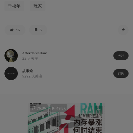
千禧年
玩家
16
5
AffordableRum
关注
23
人关注
故事烩
订阅
9292
人关注
76:36
49.8k