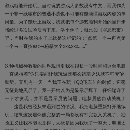
游戏就能开始玩。当时玩的游戏大多数没有中文，而我作为
一个非一线城市的普通小孩也不可能有能读懂游戏内容的单
词量。为了能玩上游戏，我就把每个游戏顺利开始的操作步
骤经过多次试验后写下来。举个例子，就比如《罪恶都市》
吧，当时在我的本子上就是这样记的：“点第一个→再点第
一个→一直按esc→秘籍大全xxx,xxx......”
这种机械神教般的世界观指引我在很长一段时间和这台电脑
一直保持着“你只要能让我玩游戏那么祖宗之法就不可变”的
默契。直到有一天，当我正在玩《QQ飞车》的时候，它毫
无征兆地黑屏了。我一开始以为是显示屏坏了，仔细端详了
一下才发现，并不是显示屏的问题，电脑居然自动关机了
——这是我曾经从未遇到过的情况。我把电脑重新打开继续
玩，结果这次居然连完整的一局都没有打完就又关机了。经
验主义让我本能地觉得，大概是因为我玩了一整天，电脑太