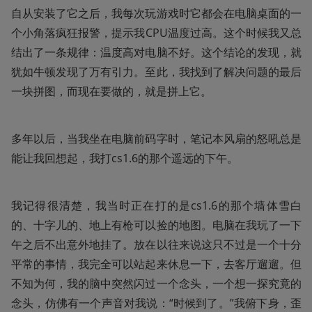
自从安装了它之后，我每次玩游戏时它都会在电脑桌面的一
个小角落疯狂报警，提示我CPU温度过高。这个时候我又总
结出了一条规律：温度高对电脑不好。这个结论的发现，就
犹如牛顿发现了万有引力。至此，我找到了解决问题的最后
一块拼图，而现在要做的，就是拼上它。
多年以后，当我坐在电脑前码字时，笔记本风扇的怒吼总是
能让我回想起，我打cs1.6的那个遥远的下午。
我记得很清楚，我当时正在打的是cs1.6的那个墙体雪白
的、十字儿的、地上有枪可以捡的地图。电脑在我玩了一下
午之后不出意外地挂了。放在以往来说这只不过是一个十分
平常的事情，我完全可以站起来休息一下，去客厅遛遛。但
不知为何，我的脑中突然闪过一个念头，一个想一探究竟的
念头，仿佛有一个声音对我说：“时候到了。”我俯下身，歪