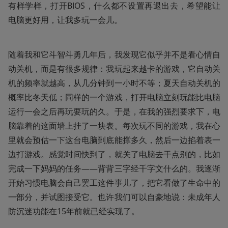
有样学样，打开BIOS，什么都不设置再退出去，希望能让
电脑更好用，让我多玩一会儿。
随着我和它斗智斗勇几年后，我发现它似乎并不是看心情自
动关机，而是有很多规律：我玩起来越卡的游戏，它自动关
机的频率就越高，从几分钟到一小时不等；夏天自动关机的
概率比冬天低；同样的一个游戏，打开电脑立刻玩能比电脑
运行一会之后再玩要玩的久。于是，在我的强烈要求下，电
脑靠着的这面墙上挂了一块表。每次玩不同的游戏，我在心
里就会预估一下这台电脑到底能撑多久，然后一边掐着表一
边打游戏。感觉时间快到了，就关了电脑去干点别的，比如
完成一下妈妈的任务——背背三字经千字文什么的。我逐渐
开始习惯电脑会自己罢工这件事儿了，把它看做了生命中的
一部分，并试图接受它。也许我们可以自豪地说：未成年人
防沉迷功能在15年前就已经实现了。