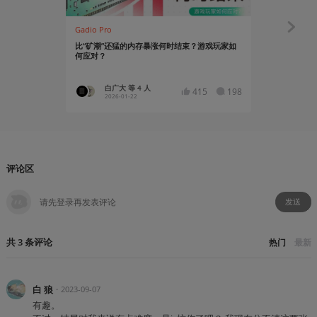
Gadio Pro
显摆显摆
比“矿潮”还猛的内存暴涨何时结束？游戏玩家如
为了刚发售的《
何应对？
265K 的机
白广大 等 4 人
Asg
415
198
2026-01-22
2025
评论区
发送
共
3
条
评论
热门
最新
白 狼
・
2023-09-07
有趣。