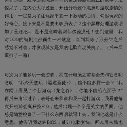
惊呆了，在内心大呼过瘾，开始分析这个黑屏对游戏剧情的
作用：一定是为了让玩家平复一下激动的心情，勾起玩家的
好奇心。接下来是不是要出职员表了？这个黑屏处理游戏增
加了悬疑感......是不是意味着谢菲尔德没死！想到这里，我
对COD的编剧油然而生一种敬意，直到我等了五分钟之后
感觉不对劲，才发现其实是我的电脑自动关机了。（后来又
重打了一遍）
每次为了能多玩一会游戏，我在开电脑之前都会先和它念叨
念叨：“我今天想玩《黑道圣徒3》，能不能多撑一会？”“我
在网上看见了个新游戏《龙之谷》，你能不能给点面子？”
再后来逢年过节，表哥会来我家和我一起打游戏，我看他每
次开机前会疯狂按F10，然后出现一个全是英文的界面。他
总是随意检查了一下什么东西后就退出去，我问他这是什么
意思。他告诉我这叫BIOS，能让电脑变快。所以后来我也