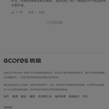
不过，结尾对我来说有点难度，是js坑你了吧？ 我现在分不清这两张
卡差不多。
・
0
回复
举报
已全部加载
机核从2010年开始一直致力于分享游戏玩家的生活，以及深入探讨游戏相关的文化。我们开发原创的播客
以及视频节目，一直在不断寻找民间高质量的内容创作者。
我们坚信游戏不止是游戏，游戏中包含的科学，文化，历史等各个层面的知识和故事，它们同时也会辐射
到二次元甚至电影的领域，这些内容非常值得分享给热爱游戏的您。
知乎
微博
微信
播客
吉考斯工业
核市奇谭
机核发行
RSS
营业执照