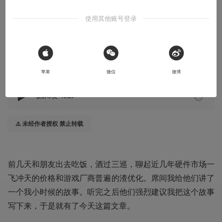
我可能是全中国最早被防沉迷限制的小孩
使用其他账号登录
2023-09-07
AffordableRum
 Sign in with Apple
本文系用户投稿，不代表机核网观点
苹果
微信
微博
收听本文
10:29
⚠️ 未经作者授权 禁止转载
前几天和朋友出去吃饭，酒过三巡，聊起近几年硬件市场一
飞冲天的价格和游戏厂商普遍的渣优化。席间我给他们讲了
一个我小时候的故事。听完之后他们强烈建议我把这个故事
写下来，于是就有了今天这篇文章。