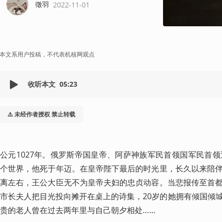
徵羽
2022-11-01
本文系用户投稿，不代表机核网观点
收听本文
05:23
⚠️ 未经作者授权 禁止转载
公元1027年。俄罗斯帝国皇帝、阿萨神族军民首领国军民首领
个世界，他死于年迈。在皇帝陛下最后的时光里，长久以来陪
离左右，王公大臣无不为皇帝夫妇的忠贞动容。当悲报传至首
市长夫人把目光投向摊开在桌上的诗集，20岁的她拥有倾国倾
贵的老人曾在过去两年里与自己朝夕相处……