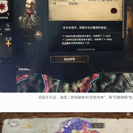
此役不久后，迪里二世就被称为“在世传奇”，离“宗教楷模”