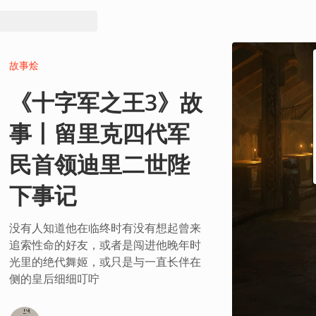
故事烩
《十字军之王3》故
事丨留里克四代军
民首领迪里二世陛
下事记
没有人知道他在临终时有没有想起曾来
追索性命的好友，或者是闯进他晚年时
光里的绝代舞姬，或只是与一直长伴在
侧的皇后细细叮咛