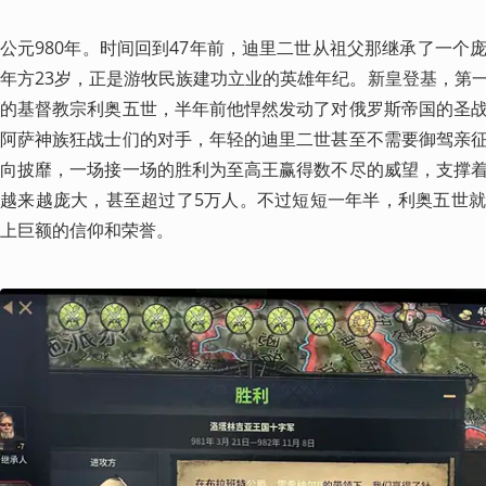
公元980年。时间回到47年前，迪里二世从祖父那继承了一个
年方23岁，正是游牧民族建功立业的英雄年纪。新皇登基，第
的基督教宗利奥五世，半年前他悍然发动了对俄罗斯帝国的圣
阿萨神族狂战士们的对手，年轻的迪里二世甚至不需要御驾亲
向披靡，一场接一场的胜利为至高王赢得数不尽的威望，支撑
越来越庞大，甚至超过了5万人。不过短短一年半，利奥五世
上巨额的信仰和荣誉。