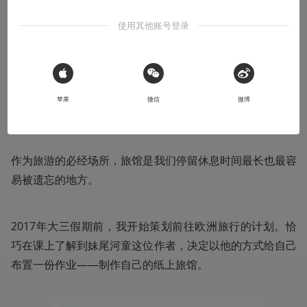
使用其他账号登录
2022-05-30
蟹同学
本文系用户投稿，不代表机核网观点
 Sign in with Apple
苹果
微信
微博
收听本文
08:24
作为旅游的必经场所，旅馆是我们停留休息时间最长也最容
易被遗忘的地方。
2017年大三假期前，我开始策划前往欧洲旅行的计划。恰
巧在课上了解到妹尾河童这位作者，决定以他的方式给自己
布置一份作业——制作自己的纸上旅馆。