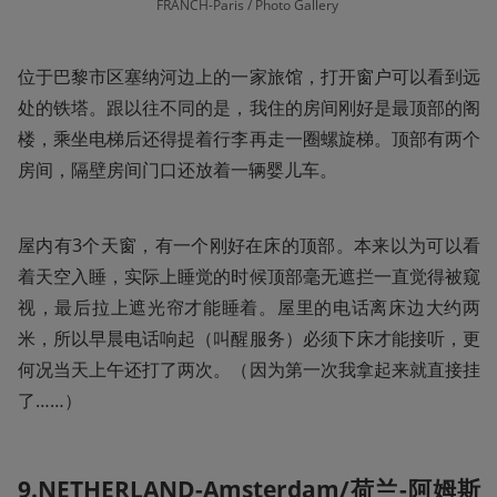
FRANCH-Paris / Photo Gallery 
位于巴黎市区塞纳河边上的一家旅馆，打开窗户可以看到远
处的铁塔。跟以往不同的是，我住的房间刚好是最顶部的阁
楼，乘坐电梯后还得提着行李再走一圈螺旋梯。顶部有两个
房间，隔壁房间门口还放着一辆婴儿车。
屋内有3个天窗，有一个刚好在床的顶部。本来以为可以看
着天空入睡，实际上睡觉的时候顶部毫无遮拦一直觉得被窥
视，最后拉上遮光帘才能睡着。屋里的电话离床边大约两
米，所以早晨电话响起（叫醒服务）必须下床才能接听，更
何况当天上午还打了两次。（因为第一次我拿起来就直接挂
了……）
9.NETHERLAND-Amsterdam/荷兰-阿姆斯