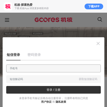
机核-探索热爱
下载APP
下载 机核App 浏览更多精彩内容
短信登录
密码登录
获取短信验证码
玩出花儿来
登录 / 注册
短暂的居所：我的纸上旅馆（上）
未登录手机号验证后将自动注册登录， 注册即表明你已同意
用户协议
和
隐私政策
西欧篇-2017.