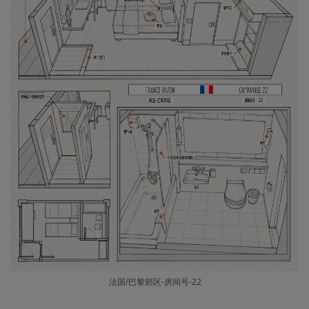
法国/巴黎郊区-房间号-22