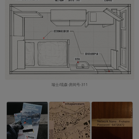
瑞士/琉森-房间号-311