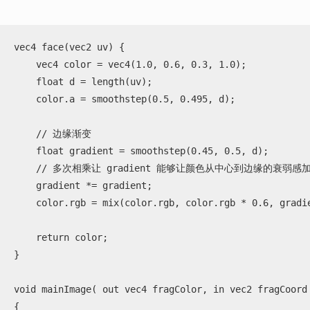
vec4 face(vec2 uv) {

    vec4 color = vec4(1.0, 0.6, 0.3, 1.0);

    float d = length(uv);

    color.a = smoothstep(0.5, 0.495, d);

    // 边缘渐变

    float gradient = smoothstep(0.45, 0.5, d);

    // 多次相乘让 gradient 能够让颜色从中心到边缘的衰弱感加深, 参考 y=x^2 函数图形

    gradient *= gradient;

    color.rgb = mix(color.rgb, color.rgb * 0.6, gradient);

    return color;

}

void mainImage( out vec4 fragColor, in vec2 fragCoord 
{
