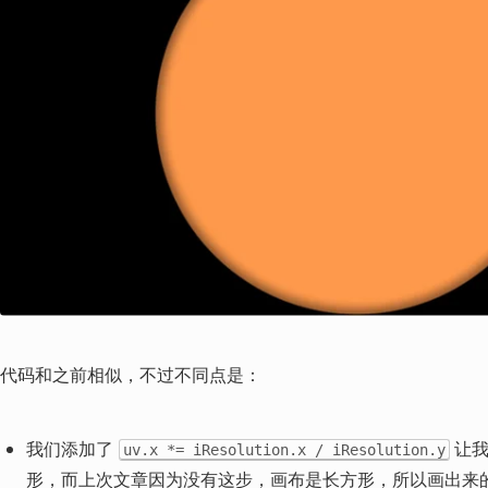
代码和之前相似，不过不同点是：
我们添加了 
 让
uv.x *= iResolution.x / iResolution.y
形，而上次文章因为没有这步，画布是长方形，所以画出来