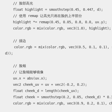
    // 脸部高光

    float highlight = smoothstep(0.45, 0.447, d);

    // 使用 remap 让高光只画在脸的上半部分

    highlight *= remap(0.45, 0.05, 0.8, 0.0, uv.y); 

    color.rgb = mix(color.rgb, vec3(1.0), highlight);

    // 描边

    color.rgb = mix(color.rgb, vec3(0.5, 0.1, 0.1), smoothstep(0.487, 0.495, 
d));

    // 脸颊

    // 让脸颊能够镜像

    uv.x = abs(uv.x);

    vec2 cheek_uv = uv + vec2(-0.2, 0.2);

    float cheek_d = length(cheek_uv);

    float cheek = smoothstep(0.2, 0.05, cheek_d) * 0.3;

    color.rgb = mix(color.rgb, vec3(0.9, 0.2, 0.1), cheek);
