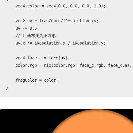
    vec4 color = vec4(0.0, 0.0, 0.0, 1.0);

    vec2 uv = fragCoord/iResolution.xy;

    uv -= 0.5;

    // 让画布变为正方形

    uv.x *= iResolution.x / iResolution.y;

    vec4 face_c = face(uv);

    color.rgb = mix(color.rgb, face_c.rgb, face_c.a);

    fragColor = color;

}