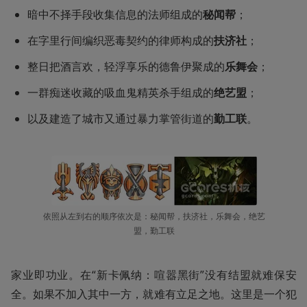
暗中不择手段收集信息的法师组成的
秘闻帮
；
在字里行间编织恶毒契约的律师构成的
扶济社
；
整日把酒言欢，轻浮享乐的德鲁伊聚成的
乐舞会
；
一群痴迷收藏的吸血鬼精英杀手组成的
绝艺盟
；
以及建造了城市又通过暴力掌管街道的
勤工联
。
依照从左到右的顺序依次是：秘闻帮，扶济社，乐舞会，绝艺
盟，勤工联
家业即功业。在“新卡佩纳：喧嚣黑街”没有结盟就难保安
全。如果不加入其中一方，就难有立足之地。这里是一个犯