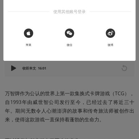
万智牌这几年变化这么大？
使用其他账号登录
万物皆可万智宇宙？
2022-05-15
静电森林
 Sign in with Apple
苹果
微信
微博
本文系用户投稿，不代表机核网观点
收听本文
16:01
万智牌作为公认的世界上第一款集换式卡牌游戏（TCG），
自1993年由威世智公司发行至今，已经过去了将近三十
年。期间无数令人心潮澎湃的故事和传奇旅法师被创作出
来，使得这款游戏一直保持着蓬勃的生命力。