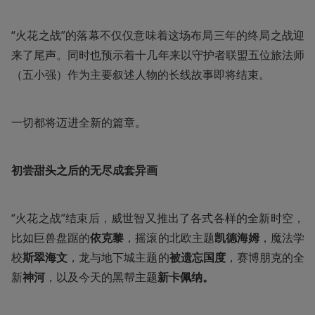
“火花之战”的落幕不仅仅意味着这场布局三年的终局之战迎
来了尾声。同时也预示着十几年来以守护者联盟五位旅法师
（五小强）作为主要叙述人物的长线故事即将结束。
一切都将迈进全新的篇章。
初尝甜头之后的无尽成套异画
“火花之战”结束后，威世智又推出了各式各样的全新时空，
比如巨兽盘踞的
依克黎
，摇滚的北欧主题
凯德海姆
，魔法学
校
斯翠海文
，龙与地下城主题的
被遗忘国度
，赛博朋克的全
新
神河
，以及今天的黑帮主题
新卡佩纳。