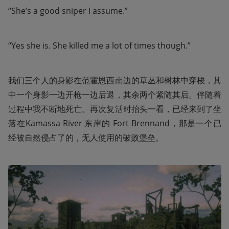
“She’s a good sniper I assume.”
“Yes she is. She killed me a lot of times though.”
我们三个人的身影在范霍恩西南边的草丛和树林中穿梭，其
中一个身影一边开枪一边后退，其余两个紧随其后。伴随着
过程中我不断地死亡。再次复活时抬头一看，已经来到了坐
落在Kamassa River 东岸的 Fort Brennand，那是一个已
经被自然侵占了的，无人使用的破败堡垒。