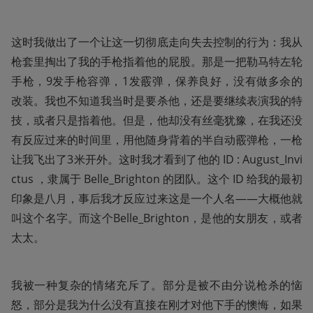
这时我做出了一个让这一切彻底走向失去控制的行为：我从
枪套里掏出了我的手枪指着他的屁股。那是一把勒马特左轮
手枪，9发手枪容弹，1发霰弹，保养良好，没有做多余的
改装。我也不知道我当时是要杀他，还是要继续表演我的特
技，或者只是指着他。但是，他却没有丝毫犹豫，在我还没
有反应过来的时间里，用他随身背着的半自动霰弹枪，一枪
让我飞出了3米开外。这时我才看到了他的 ID : August_Invi
ctus ，隶属于 Belle_Brighton 的团队。这个 ID 给我的最初
印象是八月，事后我才反应过来这是一个人名——大概他就
叫这个名字。而这个Belle_Brighton，是他的女朋友，或者
太太。
我被一种复杂的情绪充斥了。部分是被不由分说枪杀的恼
怒，部分是我为什么没有直接在刚才对他下手的懊悔，如果