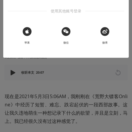
实
使用其他账号登录
我点上烟，Spotify 播放着不列颠海之力的《Tiger King》，不断地
把我的思绪拉回属于新汉诺威的林地和牧场
 Sign in with Apple
2021-05-22
Spike_SpiegeI
苹果
微信
微博
本文系用户投稿，不代表机核网观点
收听本文
20:07
现在是2021年5月3日5:06AM，我刚刚在《荒野大镖客Onli
ne》中经历了短暂、难忘、跌宕起伏的一段西部故事。这
让我久违地萌生一种想记录下什么的欲望，并且是立刻，马
上。我已经很久没有过这种感觉了。