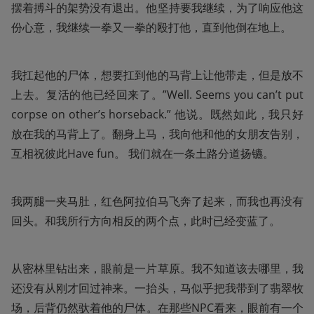
摆着搏斗的架势没有退出。他坚持要我继续，为了响应他这
份心意，我继续一拳又一拳的殴打他，直到他倒在地上。
我扛起他的尸体，想要扛到他的马背上让他带走，但是放不
上去。复活的他已经回来了。”Well. Seems you can’t put 
corpse on other’s horseback.” 他说。既然如此，我只好
放在我的马背上了。翻身上马，我向他和他的女朋友告别，
互相祝彼此Have fun。 我们就在一条土路分道扬镳。
我两腿一夹马肚，红色阿拉伯马飞奔了起来，而我也再没有
回头。和我所行方向相反的两个点，此时已经变蓝了。
从密林里钻出来，眼前是一片草原。我不知道该去哪里，我
还没有从刚才回过神来。一抬头，马似乎把我带到了翡翠牧
场，后背仍然驮着他的尸体。在那些NPC看来，眼前有一个