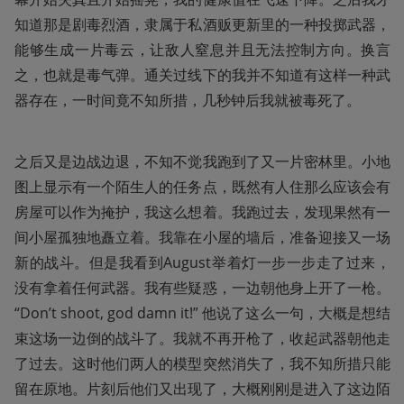
知道那是剧毒烈酒，隶属于私酒贩更新里的一种投掷武器，
能够生成一片毒云，让敌人窒息并且无法控制方向。换言
之，也就是毒气弹。通关过线下的我并不知道有这样一种武
器存在，一时间竟不知所措，几秒钟后我就被毒死了。
之后又是边战边退，不知不觉我跑到了又一片密林里。小地
图上显示有一个陌生人的任务点，既然有人住那么应该会有
房屋可以作为掩护，我这么想着。我跑过去，发现果然有一
间小屋孤独地矗立着。我靠在小屋的墙后，准备迎接又一场
新的战斗。但是我看到August举着灯一步一步走了过来，
没有拿着任何武器。我有些疑惑，一边朝他身上开了一枪。
“Don’t shoot, god damn it!” 他说了这么一句，大概是想结
束这场一边倒的战斗了。我就不再开枪了，收起武器朝他走
了过去。这时他们两人的模型突然消失了，我不知所措只能
留在原地。片刻后他们又出现了，大概刚刚是进入了这边陌