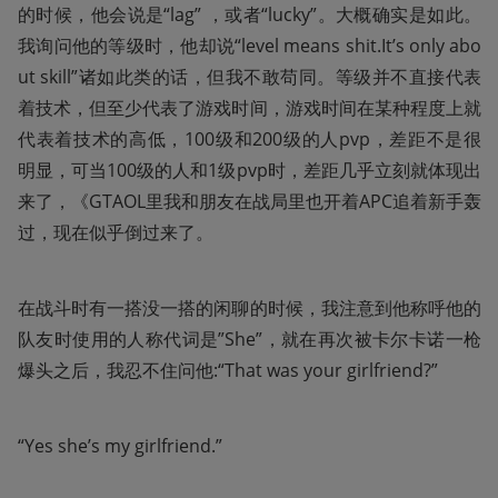
的时候，他会说是“lag” ，或者“lucky”。大概确实是如此。
我询问他的等级时，他却说“level means shit.It’s only abo
ut skill”诸如此类的话，但我不敢苟同。等级并不直接代表
着技术，但至少代表了游戏时间，游戏时间在某种程度上就
代表着技术的高低，100级和200级的人pvp，差距不是很
明显，可当100级的人和1级pvp时，差距几乎立刻就体现出
来了，《GTAOL里我和朋友在战局里也开着APC追着新手轰
过，现在似乎倒过来了。
在战斗时有一搭没一搭的闲聊的时候，我注意到他称呼他的
队友时使用的人称代词是”She”，就在再次被卡尔卡诺一枪
爆头之后，我忍不住问他:“That was your girlfriend?”
“Yes she’s my girlfriend.”