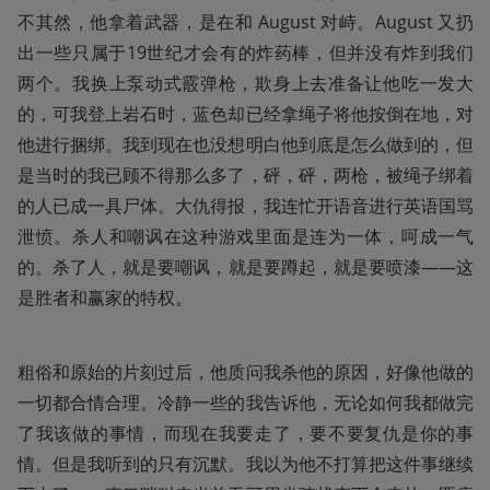
不其然，他拿着武器，是在和 August 对峙。August 又扔
出一些只属于19世纪才会有的炸药棒，但并没有炸到我们
两个。我换上泵动式霰弹枪，欺身上去准备让他吃一发大
的，可我登上岩石时，蓝色却已经拿绳子将他按倒在地，对
他进行捆绑。我到现在也没想明白他到底是怎么做到的，但
是当时的我已顾不得那么多了，砰，砰，两枪，被绳子绑着
的人已成一具尸体。大仇得报，我连忙开语音进行英语国骂
泄愤。杀人和嘲讽在这种游戏里面是连为一体，呵成一气
的。杀了人，就是要嘲讽，就是要蹲起，就是要喷漆——这
是胜者和赢家的特权。
粗俗和原始的片刻过后，他质问我杀他的原因，好像他做的
一切都合情合理。冷静一些的我告诉他，无论如何我都做完
了我该做的事情，而现在我要走了，要不要复仇是你的事
情。但是我听到的只有沉默。我以为他不打算把这件事继续