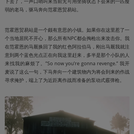
下去了，一声口哨叫来当前无可用坐骑状态下会来的一匹瘦
弱的老马，驱马奔向范霍恩贸易站。
范霍恩贸易站是一个颇有意思的小镇。如果你在这里惹了一
个当地居民不开心，那么所有NPC都会掏枪出来攻击你。我
在范霍恩的马厩换回了我的红色阿拉伯马，刚出马厩我就注
意到两个蓝色光点正在向我这里赶来，多半是那个小队的人
来找我的麻烦了。”So now you’re gonna revenge.” 我开
麦说了这么一句，下马奔向一个建筑物内为将会到来的作战
寻求掩护，端上了为近距离作战而准备的泵动式霰弹枪。