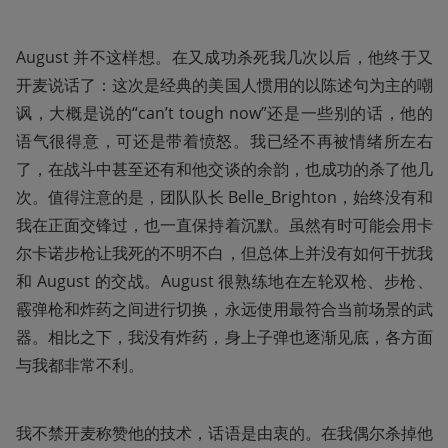
August 并不这样想。在又成功杀死我几次以后，他终于又
开麦说话了：这次是经典的美国人惯用的以陈述句为主的嘲
讽，大概是说的“can’t tough now”还是一些别的话，他的
语气很得意，可还是带着愤怒。我已经不再被情绪所左右
了，在战斗中甚至还有和他交谈的余韵，也成功的杀了他几
次。值得注意的是，团队队长 Belle_Brighton，始终没有和
我在正面交锋过，也一直保持着沉默。虽然有时可能会用卡
尔卡诺步枪让我死的不明不白，但总体上并没有如何干扰我
和 August 的交战。August 很熟练地在左轮双枪、步枪、
霰弹枪和炸药之间进行切换，永远使用最符合当前场景的武
器。相比之下，我没有炸药，身上子弹也逐渐见底，各方面
与我都非常不利。
我不禁开麦称赞他的技术，话语是由衷的。在我偶尔杀掉他