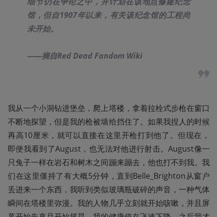
细节仍在争论之中，并计划在该地点修建纪念
馆，但自1907年以来，有关该纪念馆的工程尚
未开始。

——摘自Red Dead Fandom Wiki
我从一个小洞钻进堡垒，爬上塔楼，拿着拉栓式步枪在窗口
不断地探望，但是我的枪被墙给挡住了。如果我捏人的时候
再高10厘米，就可以直接在这里开枪打到他了。但现在，
即便我看到了August，也无法对他进行射击。August像一
只兔子一样在岩石和树木之间蹦来蹦去，他也打不到我。我
们在这里僵持了有大概5分钟，直到Belle_Brighton从窗户
丢进来一个东西，我听到类似玻璃瓶破碎的声音，一种气体
瞬间在塔楼里弥漫。我的人物几乎立刻就开始咳嗽，并且屏
幕开始失真且开始摇晃，我的健康值在飞速下降。之后我才