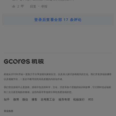
・
2
回复
举报
登录后查看全部 17 条评论
机核从2010年开始一直致力于分享游戏玩家的生活，以及深入探讨游戏相关的文化。我们开发原创的播客
以及视频节目，一直在不断寻找民间高质量的内容创作者。
我们坚信游戏不止是游戏，游戏中包含的科学，文化，历史等各个层面的知识和故事，它们同时也会辐射
到二次元甚至电影的领域，这些内容非常值得分享给热爱游戏的您。
知乎
微博
微信
播客
吉考斯工业
核市奇谭
机核发行
RSS
营业执照