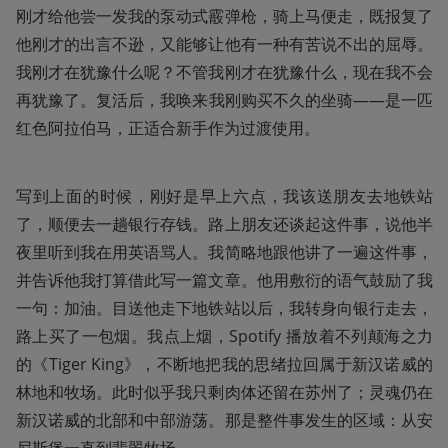
刚才给他尝一发我的泵动式霰弹枪，骑上马便走，既报复了
他刚才的出言不逊，又能够让他有一种有苦说不出的屈辱。
我刚才在犹豫什么呢？不管我刚才在犹豫什么，现在我不会
再犹豫了。复活后，我唤来我刚购买不久的坐骑——是一匹
红色阿拉伯马，正适合新手作为过渡使用。
写到上面的时候，刚好是早上六点，我该送朋友去地铁站
了，顺便去一趟银行存钱。路上朋友还谈起这件事，说他半
夜里听到我在用英语骂人。我简略地跟他讲了一遍这件事，
并告诉他我打算借此写一篇文章。他用敷衍的语气鼓励了我
一句：加油。目送他走下地铁站以后，我转身向银行走去，
路上买了一包烟。我点上烟，Spotify 播放着不列颠海之力
的《Tiger King》，不断地把我的思绪拉回属于新汉诺威的
林地和牧场。此时似乎我只剩肉体还留在苏州了；灵魂仍在
新汉诺威的北部和中部游荡。那是整件事发生的区域：从安
尼斯堡一直到翡翠牧场。