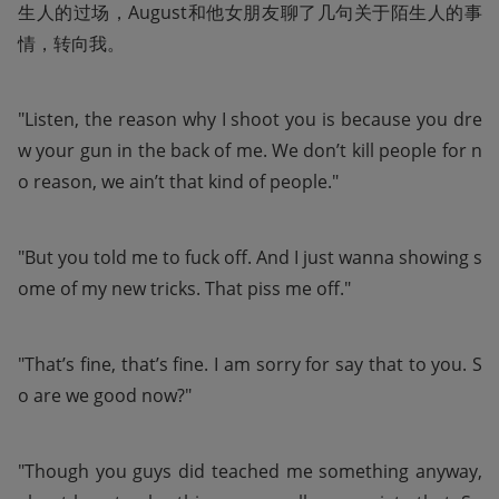
生人的过场，August和他女朋友聊了几句关于陌生人的事
情，转向我。
"Listen, the reason why I shoot you is because you dre
w your gun in the back of me. We don’t kill people for n
o reason, we ain’t that kind of people."
"But you told me to fuck off. And I just wanna showing s
ome of my new tricks. That piss me off."
"That’s fine, that’s fine. I am sorry for say that to you. S
o are we good now?"
"Though you guys did teached me something anyway, 