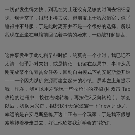
一切都发生得太快，到现在为止还没有足够的时间去细细品
味。烟盒空了，很想下楼去买。但朋友正于我家借宿，似乎
睡得并不舒服，于是此时离开并不是一个很好的选择。所以
我现在正坐在电脑前回忆着事情的始末，一边敲打起键盘。
这件事发生于此刻稍早些时候，约莫有一个小时，我已记不
太清。似乎那对夫妇，或是情侣，仍留在战局中。事情从我
刚完成某个传奇赏金任务，回到自由模式下的安尼斯堡开始
——一个因为煤矿资源而建立起来的小镇。屏幕左上角提示
我，现在，我可以用左轮玩一些收枪时的花招 (即双击 Tab 
收枪的过程中，按住右键转枪，再按住2反向转枪 ) 。学会
以后，我颇为兴奋，很想找个玩家炫耀一下“new tricks”。
幸运的是在安尼斯堡枪店边上正有一个玩家，于是我不假思
索地转着枪走过去，好让他欣赏我新学会的“花招”。