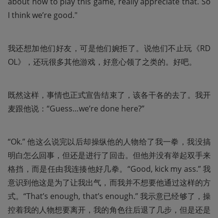
about how to play this game, really appreciate that. So 
I think we’re good."
我还想加他们好友，可是他们婉拒了。说他们不止玩《RD
OL》，还玩很多其他游戏，好意心领了之类的。好吧。
既然这样，事情也正式宣告结束了，该各干各的去了。我开
麦跟他说：“Guess…we’re done here?”
“Ok.” 他这么说完以后却操纵他的人物给了我一拳，我没搞
明白怎么回事，但还是进行了回击。但他并没有举起双手来
格挡，而是任由我连揍他好几拳。“Good, kick my ass.” 我
意识到他这是为了让我出气，而我并不想要他通过这样的方
式。“That’s enough, that’s enough.” 我示意已经够了，操
控着我的人物想要离开，我的角色往后退了几步，但是还是