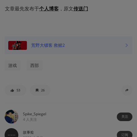
文章最先发布于
个人博客
，原文
传送门
荒野大镖客 救赎2
游戏
西部
53
26
Spike_SpiegeI
关注
4
人关注
故事烩
订阅