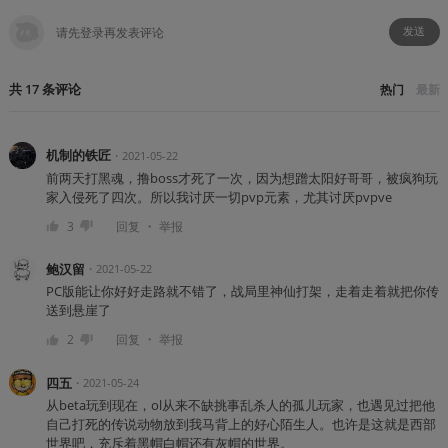
发送
共
17
条
评论
热门
最新
机制的铁匠
・
2021-05-22
前两天打黑魂，撸boss才死了一次，因为想蹭太阳好哥哥，被疯狗玩
家入侵死了四次。所以我讨厌一切pvp元素，尤其讨厌pvpve
・
3
回复
举报
鲍汉留
・
2021-05-22
PC版能让你好好走路就不错了，战局里神仙打架，走着走着就把你传
送到悬崖了
・
2
回复
举报
四五
・
2021-05-24
从beta玩到现在，ol从来不缺挑事乱杀人的孤儿玩家，也遇见过把他
自己打死的传说动物放到我马背上的好心陌生人。也许是这就是西部
世界吧，充斥着黑帽白帽还有灰帽的世界。