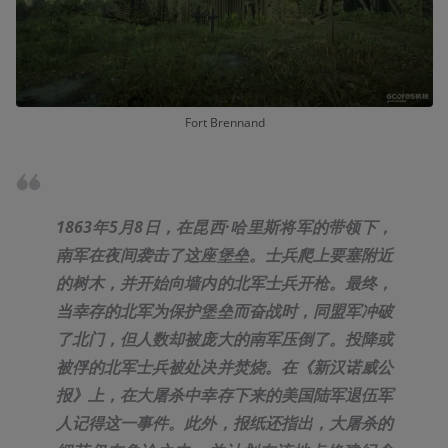
Fort Brennand
1863年5月8日，在
昆西·哈里斯
将军的带领下，
南军在夜间袭击了这座堡垒。士兵爬上要塞附近
的树木，并开始向墙内的北军士兵开枪。最终，
当幸存的北军为保护堡垒而奋战时，同盟军冲破
了北门，但人数却被庞大的南军压倒了。投降或
被俘的
北军
士兵被处决并焚烧。在《新汉诺威公
报》上，在大屠杀中幸存下来的美国陆军退伍军
人记得这一事件。此外，报纸还指出，大屠杀的