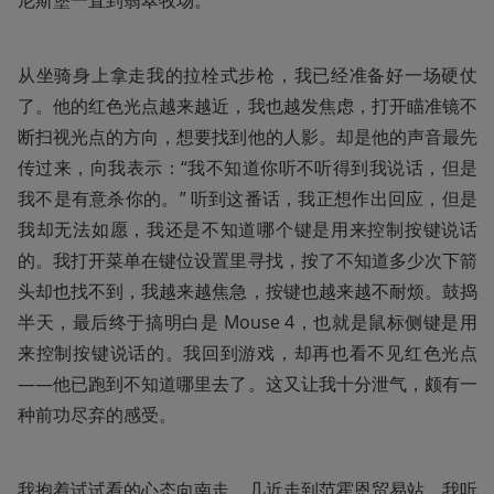
从坐骑身上拿走我的拉栓式步枪，我已经准备好一场硬仗
了。他的红色光点越来越近，我也越发焦虑，打开瞄准镜不
断扫视光点的方向，想要找到他的人影。却是他的声音最先
传过来，向我表示：“我不知道你听不听得到我说话，但是
我不是有意杀你的。” 听到这番话，我正想作出回应，但是
我却无法如愿，我还是不知道哪个键是用来控制按键说话
的。我打开菜单在键位设置里寻找，按了不知道多少次下箭
头却也找不到，我越来越焦急，按键也越来越不耐烦。鼓捣
半天，最后终于搞明白是 Mouse 4，也就是鼠标侧键是用
来控制按键说话的。我回到游戏，却再也看不见红色光点
——他已跑到不知道哪里去了。这又让我十分泄气，颇有一
种前功尽弃的感受。
我抱着试试看的心态向南走，几近走到范霍恩贸易站。我听