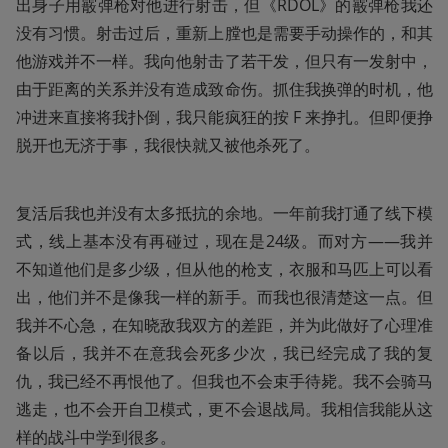
出身子用霰弹枪对他进行射击，但《RDOL》的霰弹枪我还
没有习惯。射击过后，重新上膛也是需要手动操作的，和其
他游戏并不一样。我向他射击了若干发，但只有一发射中，
由于距离的关系并没有造成致命伤。抓住我换弹的时机，他
冲进来直接将我扑倒，我只能疯狂的按 F 来挣扎。但即便挣
脱开也无济于事，我很快就又被他杀死了。
复活后我也并没有太多抵抗的余地。一年前我打通了线下模
式，线上基本没有再碰过，现在是24级。而对方——我并
不知道他们是多少级，但从他的枪支，衣服和马匹上可以看
出，他们并不是像我一样的新手。而我也很清楚这一点。但
我并不心急，在知晓敌我双方的差距，并为此做好了心理准
备以后，我并不在意我会死多少次，我已经完成了我的复
仇，我已经不再恨他了。但我也不会束手待毙。我不会骑马
逃走，也不会开自卫模式，更不会退战局。我相信我能从这
样的战斗中学到很多。