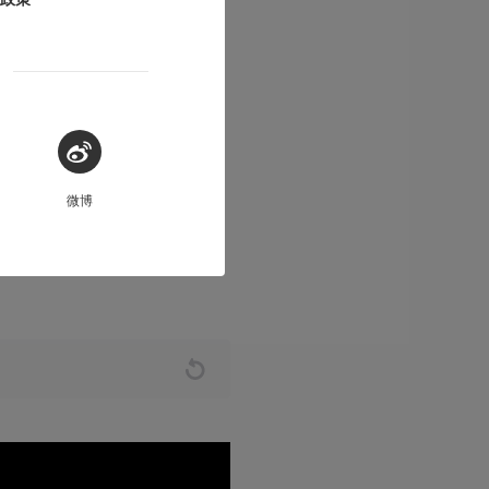
：食在夜之城，
微博