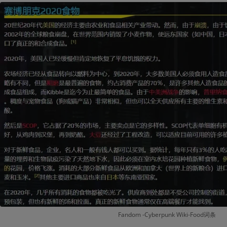
Fandom -Cyberpunk Wiki-Food词条