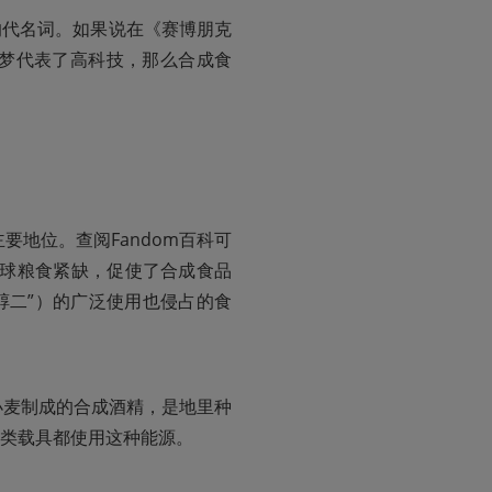
的代名词。如果说在《赛博朋克
超梦代表了高科技，那么合成食
要地位。查阅Fandom百科可
的全球粮食紧缺，促使了合成食品
作“醇二”）的广泛使用也侵占的食
小麦制成的合成酒精，是地里种
各类载具都使用这种能源。