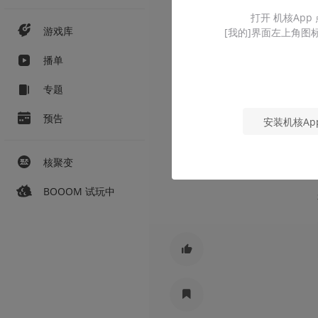
打开 机核App
游戏库
[我的]界面左上角图
播单
专题
预告
安装机核Ap
核聚变
BOOOM 试玩中