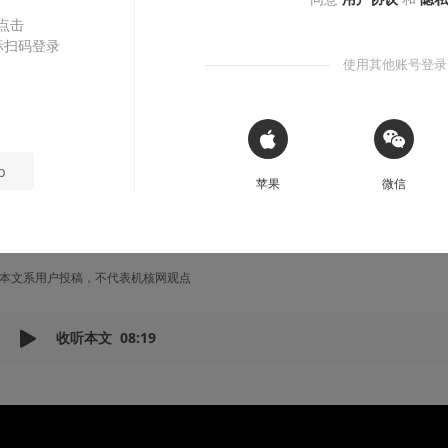
 点击
《赛博朋克2077》世界观解读
标扫码登录
使用其他账号登录
合成食品的前世今生
夜之城没有地铁，只有地道！
 Sign in with Apple
p
苹果
微信
忍者猫Ninjacat
2021-02-17
本文系用户投稿，不代表机核网观点
收听本文
08:19