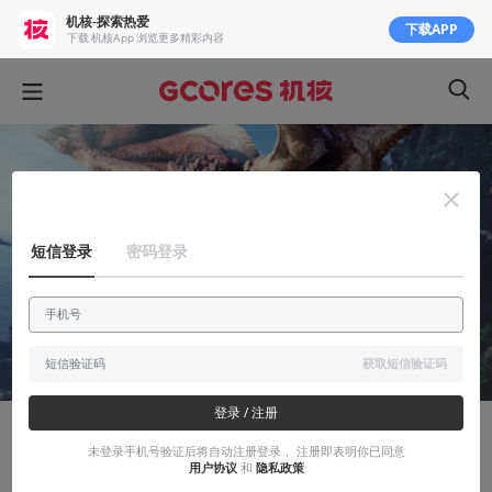
机核-探索热爱
下载APP
下载 机核App 浏览更多精彩内容
短信登录
密码登录
获取短信验证码
登录 / 注册
有感而发
未登录手机号验证后将自动注册登录， 注册即表明你已同意
用户协议
和
隐私政策
《怪物猎人》战斗核心设计分析