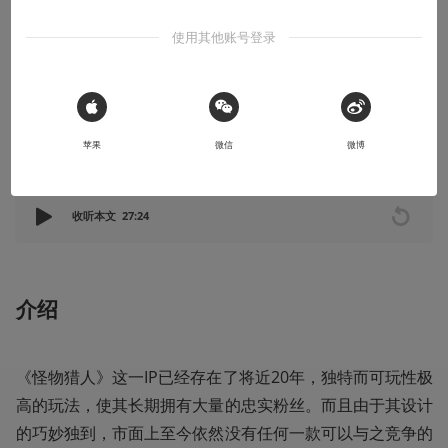
尝试剖析《怪物猎人》的核心，将其设计的独到之处以及设计思路
使用其他账号登录
展现出来
2020-12-01
YRDEN
 Sign in with Apple
苹果
微信
微博
本文系用户投稿，不代表机核网观点
收听本文
27:24
介绍
《怪物猎人》这一IP已经存在了将近20年，独特而可玩性极
高的玩法，使其长期拥有大量的忠实粉丝。而且由于其设计
的巧妙独到，市面上至今依然没有任何一款可以与之竞争的