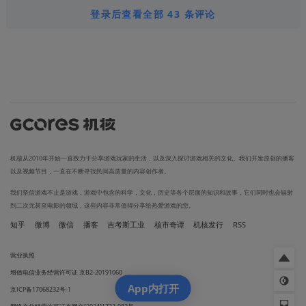
登录后查看全部 43 条评论
机核从2010年开始一直致力于分享游戏玩家的生活，以及深入探讨游戏相关的文化。我们开发原创的播客
以及视频节目，一直在不断寻找民间高质量的内容创作者。
我们坚信游戏不止是游戏，游戏中包含的科学，文化，历史等各个层面的知识和故事，它们同时也会辐射
到二次元甚至电影的领域，这些内容非常值得分享给热爱游戏的您。
知乎
微博
微信
播客
吉考斯工业
核市奇谭
机核发行
RSS
营业执照
增值电信业务经营许可证 京B2-20191060
App内打开
京ICP备17068232号-1