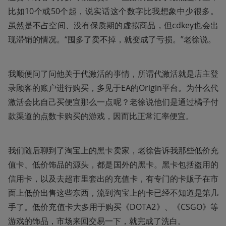
比如10个或50个起，说实话这个数字比我想象中少很多。
虽然是不占空间、没有保质期的虚拟商品，但cdkey也会出
现滞销的情况。“囤多了卖不掉，就变成了亏损。”老徐说。
我顺便问了问他关于代激活的事情，所谓代激活就是店主登
录顾客的账户进行购买，多见于EA的Origin平台。为什么代
激活会比自己买便宜那么一点呢？老徐说他们是通过橘子付
款渠道的点数卡购买的游戏，因而比正常汇率便宜。
我们随后聊到了淘宝上的黑卡卖家，老徐告诉我那些低价充
值卡、低价饰品的源头，都是国外的黑卡。黑卡包括盗用的
信用卡，以及去超市里套出的充值卡，有专门的卡贩子在市
面上低价出售这些东西，流到淘宝上的卡已经不知道是第几
手了。低价充值卡大多用于购买《DOTA2》、《CSGO》等
游戏的饰品，市场来回交易一下，就完成了洗白。