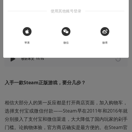
位店主聊了聊他的故事
使用其他账号登录
“骗子故意要搞你，你一点办法都没有”
2020-09-08
渣教授
 Sign in with Apple
苹果
微信
微博
本文系用户投稿，不代表机核网观点
收听本文
11:15
入手一款Steam正版游戏，要分几步？
相信大部分人的第一反应都是打开商店页面，加入购物车，
选择支付宝或微信付款——Steam早在2011年和2016年就
分别接入了支付宝和微信渠道，大大降低了国内玩家的剁手
门槛。论购物体验，官方商店确实是最方便的。在Steam官