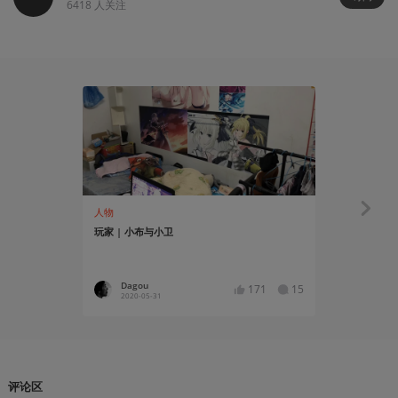
6418
人关注
人物
有感而发
玩家 | 小布与小卫
关于游戏，
Dagou
Lc·摘
171
15
2020-05-31
2020-05
评论区