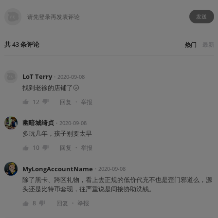
发送
共
43
条
评论
热门
最新
LoT Terry
・
2020-09-08
找到老徐的店铺了🌝
・
12
回复
举报
幽暗城绮贞
・
2020-09-08
多玩几年，孩子别要太早
・
10
回复
举报
MyLongAccountName
・
2020-09-08
除了黑卡、跨区礼物，看上去正规的低价代充不也是歪门邪道么，源
头还是比特币套现，往严重说是间接协助洗钱。
・
8
回复
举报