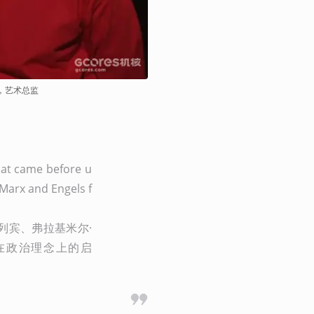
ov，艺术总监
hat came before u
 Marx and Engels f
列宾、弗拉基米尔·
在政治理念上的启