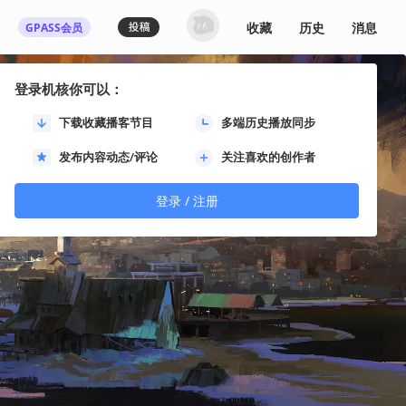
收藏
历史
消息
GPASS会员
登录机核你可以：
下载收藏播客节目
多端历史播放同步
发布内容动态/评论
关注喜欢的创作者
登录 / 注册