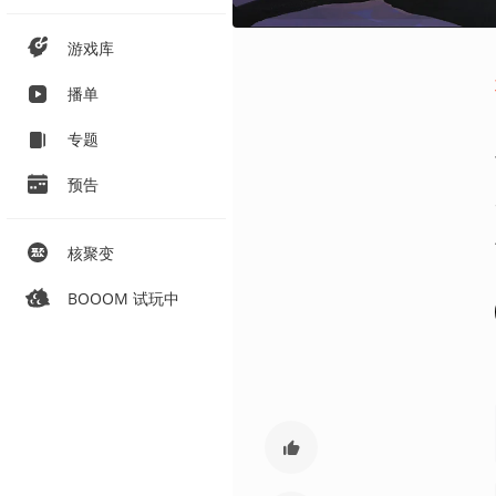
游戏库
播单
专题
预告
核聚变
BOOOM 试玩中