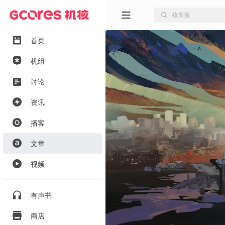
首页
机组
讨论
资讯
播客
文章
视频
有声书
商店