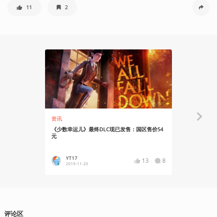
11
2
资讯
知识挖掘机
《少数幸运儿》最终DLC现已发售：国区售价54
译介 |《少
元
现实隐喻
YT17
篝火营
13
8
2019-11-20
2019-04
评论区