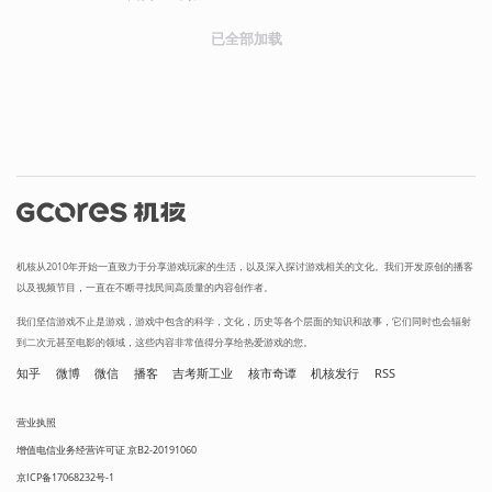
已全部加载
机核从2010年开始一直致力于分享游戏玩家的生活，以及深入探讨游戏相关的文化。我们开发原创的播客
以及视频节目，一直在不断寻找民间高质量的内容创作者。
我们坚信游戏不止是游戏，游戏中包含的科学，文化，历史等各个层面的知识和故事，它们同时也会辐射
到二次元甚至电影的领域，这些内容非常值得分享给热爱游戏的您。
知乎
微博
微信
播客
吉考斯工业
核市奇谭
机核发行
RSS
营业执照
增值电信业务经营许可证 京B2-20191060
京ICP备17068232号-1