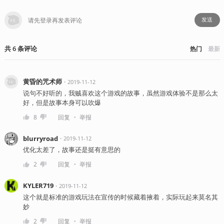
发送
共
6
条
评论
热门
最新
黄昏的咒术师
・
2019-11-12
说句不好听的，我贼喜欢这个游戏的故事，虽然游戏体验不是那么太
好，但是故事本身可以吹爆
・
8
回复
举报
blurryroad
・
2019-11-12
优化太差了，故事还是挺有意思的
・
2
回复
举报
KYLER719
・
2019-11-12
这个就是标准的游戏玩法在宣传的时候藏着掖着，实际玩起来莫名其
妙
・
2
回复
举报