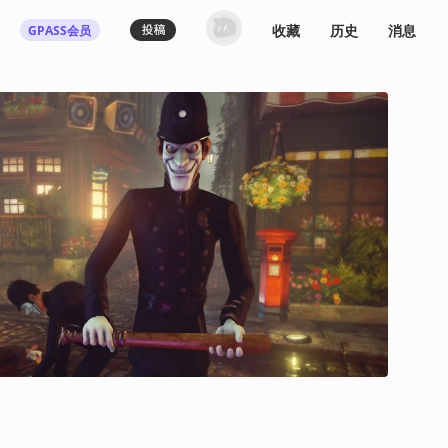
收藏
历史
消息
GPASS会员