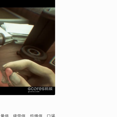
血量值、疲劳值、饥饿值、口渴