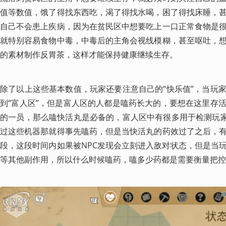
值等数值，饿了得找东西吃，渴了得找水喝，困了得找床睡，
自己不会患上疾病，因为在贫民区中想要吃上一口正常食物是
就特别容易食物中毒，中毒后的主角会视线模糊，甚至呕吐，
的素材制作反胃茶，这样才能保持健康继续生存。
除了以上这些基本数值，玩家还要注意自己的“快乐值”，当玩
到“富人区”，但是富人区的人都是嗑药长大的，要想在这里存
的一员，那么嗑快活丸是必备的，富人区中有很多用于检测玩家
过这些机器那就得事先嗑药，但是当快活丸的药效过了之后，
段，这段时间内如果被NPC发现会立刻进入敌对状态，但是当
等其他副作用，所以什么时候嗑药，嗑多少药都是需要衡量把控