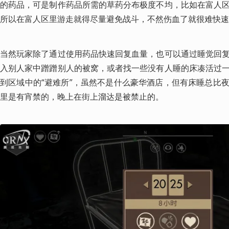
的药品，可是制作药品所需的草药分布极度不均，比如在富人
所以在富人区里游走就得尽量避免战斗，不然伤血了就很难快速
当然玩家除了通过使用药品快速回复血量，也可以通过睡觉回
入别人家中蹭蹭别人的被窝，或者找一些没有人睡的床凑活过
到区域中的“避难所”，虽然不是什么豪华酒店，但有床睡总比
里是有宵禁的，晚上在街上溜达是被禁止的。