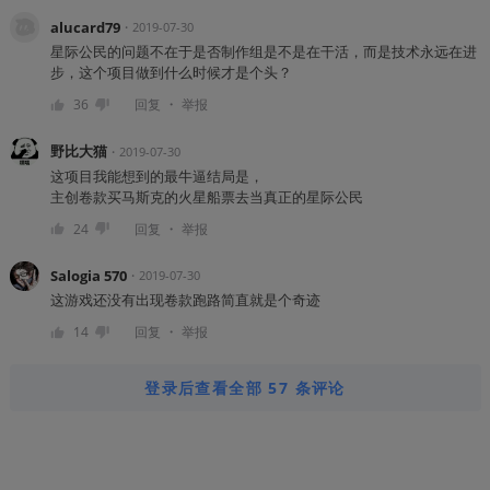
alucard79
・
2019-07-30
星际公民的问题不在于是否制作组是不是在干活，而是技术永远在进
步，这个项目做到什么时候才是个头？
・
36
回复
举报
野比大猫
・
2019-07-30
这项目我能想到的最牛逼结局是，
主创卷款买马斯克的火星船票去当真正的星际公民
・
24
回复
举报
Salogia 570
・
2019-07-30
这游戏还没有出现卷款跑路简直就是个奇迹
・
14
回复
举报
登录后查看全部 57 条评论