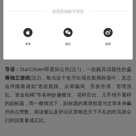
报
使用其他账号登录
这是一档星际公民的资讯类节目，定期更新
2019-07-30
嘀咕王牛牛
 Sign in with Apple
苹果
微信
微博
本文系用户投稿，不代表机核网观点
导语：
StarCitizen即星际公民(注1)，一款颇具话题性的
众
筹独立游戏
(注2)，每当这个名字出现在新闻标题中，其总
会伴随着诸如“卷款跑路、众筹骗局、开发停滞、管理混
乱、资金枯竭”等各种妙趣横生、花样百出、几乎绝不重样
的副标题，而一般情况下，副标题的离谱程度与文章本身飙
升的点赞数、阅读量以及评论区里唯恐天下不乱的吃瓜群众
们的回复量成正比。