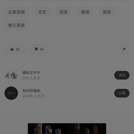
众筹游戏
太空
拟真
硬核
游戏
独立游戏
67
41
嘀咕王牛牛
关注
288
人关注
知识挖掘机
订阅
40488
人关注