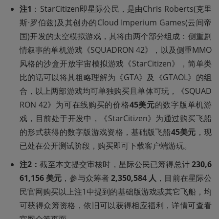
注1
：StarCitizen即星际公民，是由Chris Roberts(克里
斯·罗伯兹)及其创办的Cloud Imperium Games(云间帝
国)开发的太空模拟游戏，其将由两个部分组成：侧重剧
情叙事的单机游戏《SQUADRON 42》，以及侧重MMO
风格的沙盒开放宇宙模拟游戏《StarCitizen》，简单类
比的话可以将其粗略理解为《GTA》及《GTAOL》的组
合，以上两部游戏均可单独购买且单体可玩，《SQUAD
RON 42》为可
在线购买
的价格
45美元
的数字版单机游
戏，目前处于开发中，《StarCitizen》为通过
购买飞船
的形式获得的数字版游戏资格，基础版飞船
45美元
，现
已处在公开测试阶段，购买即可下载客户端游玩。
注2：
截至本文提交审核时，星际公民已筹得总计
 230,6
61,156 美元
，参与众筹者
 2,350,584 人
，目前在星际公
民官网购买以上注1中提到的基础版游戏或其它飞船，均
可获得众筹资格，依旧可以获得相应福利，详情可查看