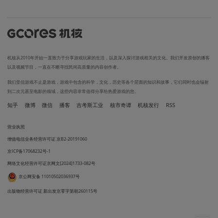
机核从2010年开始一直致力于分享游戏玩家的生活，以及深入探讨游戏相关的文化。我们开发原创的播客
以及视频节目，一直在不断寻找民间高质量的内容创作者。
我们坚信游戏不止是游戏，游戏中包含的科学，文化，历史等各个层面的知识和故事，它们同时也会辐射
到二次元甚至电影的领域，这些内容非常值得分享给热爱游戏的您。
知乎
微博
微信
播客
吉考斯工业
核市奇谭
机核发行
RSS
营业执照
增值电信业务经营许可证 京B2-20191060
京ICP备17068232号-1
网络文化经营许可证京网文[2024]1733-082号
京公网安备 11010502036937号
出版物经营许可证 新出发京零字第朝260115号