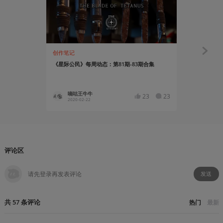
创作笔记
资讯
《星际公民》每周动态：第81期-83期合集
《星际公民》
嘀咕王牛牛
四十二
23
23
2020-02-22
2016-12
评论区
发送
共
57
条
评论
热门
最新