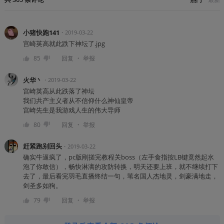
小猪快跑141
・
2019-03-22
宫崎英高就此跌下神坛了.jpg
・
85
回复
举报
火华丶
・
2019-03-22
宫崎英高从此跌落了神坛
我们共产主义者从不信仰什么神仙皇帝
宫崎先生是我游戏人生的伟大导师
・
80
回复
举报
赶紧跑别回头
・
2019-03-22
确实牛逼疯了，pc版刚搓完教程关boss（左手食指按LB键竟然起水
泡了你敢信），畅快淋漓的攻防转换，明天还要上班，就不继续打下
去了，最后看完羽毛直播终结一句，苇名国人杰地灵，剑豪满地走，
剑圣多如狗。
・
79
回复
举报