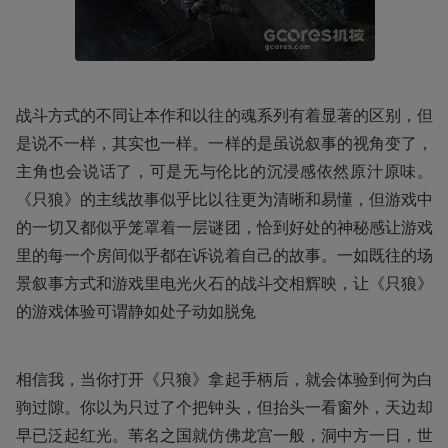
战斗方式的不同让本作和以往的魂系列有着显著的区别，但
是说不一样，其实也一样。一样的是虽说叙事的视角变了，
主角也会说话了，可是无与伦比的沉浸感依然原汁原味。
《只狼》的主线故事似乎比以往更为清晰和易懂，但游戏中
的一切又都似乎笼罩着一层谜团，恰到好处的神秘感让游戏
里的每一个房间似乎都在诉说着自己的故事。一如既往的场
景叙事方式和游戏里电光火石的战斗交相辉映，让《只狼》
的游戏体验可谓静如处子动如脱兔
相信我，当你打开《只狼》拿起手柄后，就会体验到何为白
驹过隙。你以为只过了个把钟头，但抬头一看窗外，天边却
早已泛起红光。苇名之国就仿佛龙宫一般，洞中方一日，世