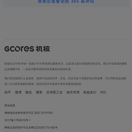
登录后查看全部 305 条评论
机核从2010年开始一直致力于分享游戏玩家的生活，以及深入探讨游戏相关的文化。我们开发原创的播客
以及视频节目，一直在不断寻找民间高质量的内容创作者。
我们坚信游戏不止是游戏，游戏中包含的科学，文化，历史等各个层面的知识和故事，它们同时也会辐射
到二次元甚至电影的领域，这些内容非常值得分享给热爱游戏的您。
知乎
微博
微信
播客
吉考斯工业
核市奇谭
机核发行
RSS
营业执照
增值电信业务经营许可证 京B2-20191060
京ICP备17068232号-1
网络文化经营许可证京网文[2024]1733-082号