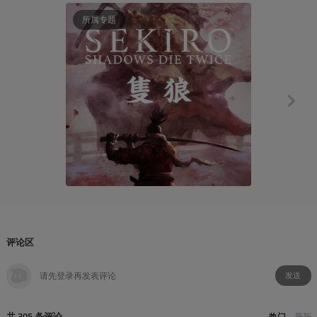
09:28
所属专题
知识挖掘机
《只狼》研究
罐装猫
2020-06
评论区
发送
共
305
条
评论
热门
最新