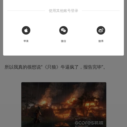
已经很久没有这么不情愿的为一款游戏写体验报告了，因为
使用其他账号登录
此时距离我拿到《只狼 影逝二度》（下简称《只狼》）已
经过去了36个小时，而我还没有通关。更糟糕的是，可以
预见到就算再过12个小时，我应该依然无法通关。这个时
 Sign in with Apple
候谁TM还有心情写报告，你在跟我开玩笑吗？让工作什么
苹果
微信
微博
的都见鬼去吧！
所以我真的很想说“《只狼》牛逼疯了，报告完毕”。