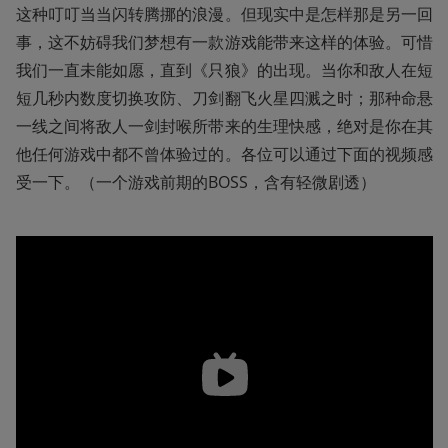
这种叮叮当当闪转腾挪的浪漫。但现实中是怎样那是另一回
事，这不妨碍我们梦想有一款游戏能带来这样的体验。可惜
我们一直未能如愿，直到《只狼》的出现。当你和敌人在短
短几秒内数度切换攻防、刀剑翻飞火星四溅之时；那种命悬
一线之间将敌人一剑封喉所带来的生理快感，绝对是你在其
他任何游戏中都不曾体验过的。各位可以通过下面的视频感
受一下。（一个游戏前期的BOSS，含有轻微剧透）