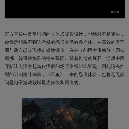
官方宣传中反复强调的立体式场景设计，也绝对不是噱头，
你肯定想象不到这游戏的场景究竟有多立体。在高耸的天守
阁与敌方忍众飞檐走壁地缠斗；在林立的巨大佛像群上闪转
腾挪、躲避铁炮阵的枪林弹雨。随着剧情的展开，游戏中段
开始让人浑身起鸡皮疙瘩的场景变得比比皆是。因此除去炸
裂的刀剑格斗体验，《只狼》带来的忍者体验，也将毫无疑
问是电子游戏领域最为爽快和飘逸的。