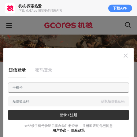
机核-探索热爱
下载APP
下载 机核App 浏览更多精彩内容
短信登录
密码登录
有感而发
人间能得几回闻：《只狼 影逝二度》
天才与匠心的结晶
获取短信验证码
2019-03-22
Ryoma
登录 / 注册
未登录手机号验证后将自动注册登录， 注册即表明你已同意
用户协议
和
隐私政策