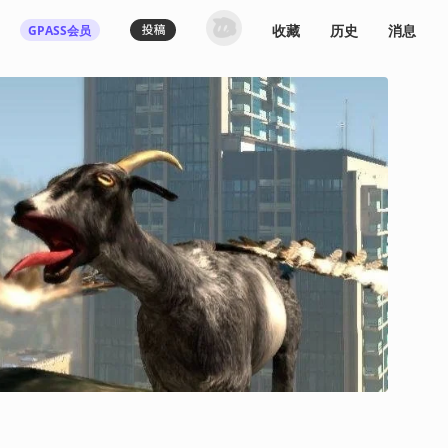
收藏
历史
消息
GPASS会员
登录机核你可以：
下载收藏播客节目
多端历史播放同步
发布内容动态/评论
关注喜欢的创作者
登录 / 注册