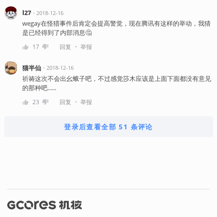
l27
・
2018-12-16
wegay在怪猎事件后肯定会提高警觉，现在腾讯有这样的举动，我猜
是已经得到了内部消息🤔
・
17
回复
举报
猫半仙
・
2018-12-16
祈祷这次不会出幺蛾子吧，不过感觉莎木应该是上面下面都没有意见
的那种吧......
・
23
回复
举报
登录后查看全部 51 条评论