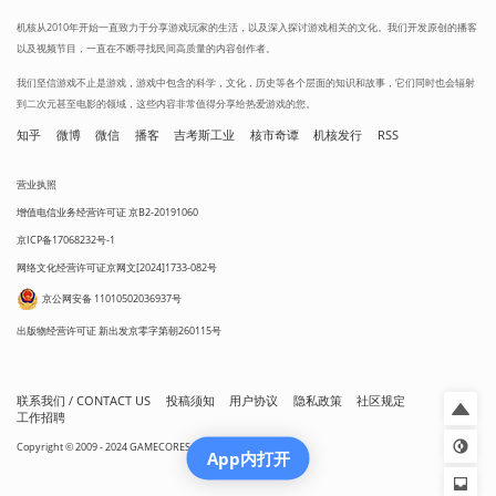
机核从2010年开始一直致力于分享游戏玩家的生活，以及深入探讨游戏相关的文化。我们开发原创的播客
以及视频节目，一直在不断寻找民间高质量的内容创作者。
我们坚信游戏不止是游戏，游戏中包含的科学，文化，历史等各个层面的知识和故事，它们同时也会辐射
到二次元甚至电影的领域，这些内容非常值得分享给热爱游戏的您。
知乎
微博
微信
播客
吉考斯工业
核市奇谭
机核发行
RSS
营业执照
增值电信业务经营许可证 京B2-20191060
京ICP备17068232号-1
网络文化经营许可证京网文[2024]1733-082号
京公网安备 11010502036937号
出版物经营许可证 新出发京零字第朝260115号
联系我们 / CONTACT US
投稿须知
用户协议
隐私政策
社区规定
工作招聘
Copyright © 2009 - 2024 GAMECORES. All Rights Reserved
App内打开