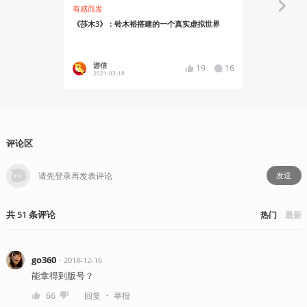
有感而发
有感而发
《莎木3》：铃木裕搭建的一个真实虚拟世界
二十年后，
游信
Ryoma
19
16
2021-03-18
2019-12
评论区
发送
共
51
条
评论
热门
最新
go360
・
2018-12-16
能拿得到版号？
・
66
回复
举报