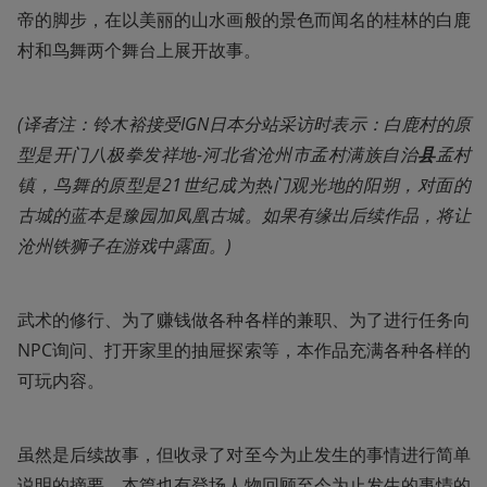
帝的脚步，在以美丽的山水画般的景色而闻名的桂林的白鹿
村和鸟舞两个舞台上展开故事。
(译者注：铃木裕接受IGN日本分站采访时表示：白鹿村的原
型是开门八极拳发祥地-河北省沧州市孟村满族自治
县
孟村
镇，鸟舞的原型是21世纪成为热门观光地的阳朔，对面的
古城的蓝本是豫园加凤凰古城。如果有缘出后续作品，将让
沧州铁狮子在游戏中露面。)
武术的修行、为了赚钱做各种各样的兼职、为了进行任务向
NPC询问、打开家里的抽屉探索等，本作品充满各种各样的
可玩内容。
虽然是后续故事，但收录了对至今为止发生的事情进行简单
说明的摘要，本篇也有登场人物回顾至今为止发生的事情的