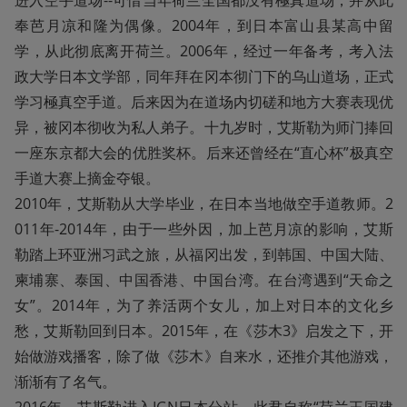
进入空手道场--可惜当年荷兰全国都没有極真道场，并从此
奉芭月凉和隆为偶像。2004年，到日本富山县某高中留
学，从此彻底离开荷兰。2006年，经过一年备考，考入法
政大学日本文学部，同年拜在冈本彻门下的乌山道场，正式
学习極真空手道。后来因为在道场内切磋和地方大赛表现优
异，被冈本彻收为私人弟子。十九岁时，艾斯勒为师门捧回
一座东京都大会的优胜奖杯。后来还曾经在“直心杯”极真空
手道大赛上摘金夺银。

2010年，艾斯勒从大学毕业，在日本当地做空手道教师。2
011年-2014年，由于一些外因，加上芭月凉的影响，艾斯
勒踏上环亚洲习武之旅，从福冈出发，到韩国、中国大陆、
柬埔寨、泰国、中国香港、中国台湾。在台湾遇到“天命之
女”。2014年，为了养活两个女儿，加上对日本的文化乡
愁，艾斯勒回到日本。2015年，在《莎木3》启发之下，开
始做游戏播客，除了做《莎木》自来水，还推介其他游戏，
渐渐有了名气。
