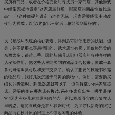
买所有商品，或者在价格变化时寻找另一家商店。其他游戏
中经常死板地设定“这家店最好啦，那家店的商品性价比最
高”，但这种僵硬的设定与本作无缘，玩家需要经常主动改
变行为模式，以实现“货比三家后，总能买到最好的”。
技书是战斗系统的核心要素，得到后可以使用新的技能。但
是，并不是那么容易得到的。武术店也有卖，但价格昂贵的
东西太多，很难上手。因此从佛具店到电器店的各种各样的
店发挥作用。把这些店里能买到的物品集合起来，做成一套
拿到当铺里就可以和技书交换了。确认了想要的技能书所需
的物品后，我好几次沉迷于鸟舞的购物中。例如，需要购买
细长的青壶时。到瓷器店就可以了，但鸟舞至少有4家瓷器
店。需要的壶在哪家店有售?如果有多家店出售，哪里最便
宜?因为有好几种非常相似的壶，所以抱着寻宝的心情在店
里转悠。这简直就像是在互联网时代，为了寻找新奇的限定
商品而在秋叶原的街道上不停地闲逛的体验。