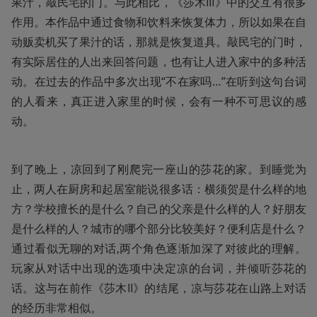
果汁，敲民宅的门。与此相比，《莎木III》中的交互有很多
作用。本作品中通过食物和饮料来恢复体力，所以如果在自
动贩卖机买了果汁的话，那就是恢复道具。敲民宅的门时，
有实际居住的人出来回答问题，也有让人进入家中的多种活
动。在过去的作品中多次出现“不在家吗…”在听到这句台词
的人看来，真正进入家里的时候，会有一种不可思议的感
动。
到了晚上，凉回到了刚爬完一座山的莎花的家。到睡觉为
止，两人在厨房和起居室能说很多话：横须贺是什么样的地
方？学校擅长的是什么？自己的父亲是什么样的人？好朋友
是什么样的人？城市的哪个部分比较美好？便利店是什么？
通过看似无聊的对话,两个角色逐渐加深了对彼此的理解。
玩家从对话中出现的选项中决定凉的台词，并倾听莎花的
话。这与在前作《莎木II》的结尾，凉与莎花在山路上对话
的经历非常相似。