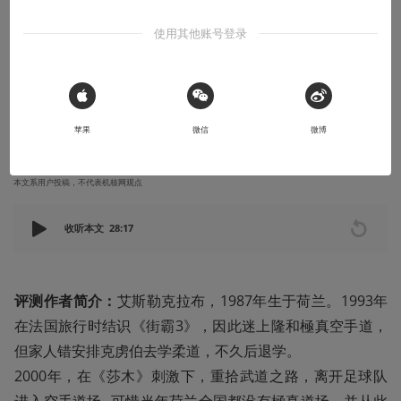
IGN的《莎木》铁粉编辑会给《莎木3》打
使用其他账号登录
几分？
IGN日本分站评论：保持了全系列独特的魅力，但是更加顺畅
 Sign in with Apple
2019-11-26
chenzj
苹果
微信
微博
本文系用户投稿，不代表机核网观点
收听本文
28:17
评测作者简介：
艾斯勒克拉布，1987年生于荷兰。1993年
在法国旅行时结识《街霸3》，因此迷上隆和極真空手道，
但家人错安排克虏伯去学柔道，不久后退学。

2000年，在《莎木》刺激下，重拾武道之路，离开足球队