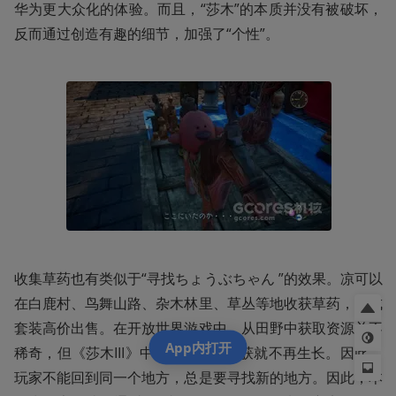
华为更大众化的体验。而且，“莎木”的本质并没有被破坏，
反而通过创造有趣的细节，加强了“个性”。
收集草药也有类似于“寻找ちょうぶちゃん ”的效果。凉可以
在白鹿村、鸟舞山路、杂木林里、草丛等地收获草药，做成
套装高价出售。在开放世界游戏中，从田野中获取资源并不
App内打开
稀奇，但《莎木III》中的草药一旦收获就不再生长。因此，
玩家不能回到同一个地方，总是要寻找新的地方。因此，本