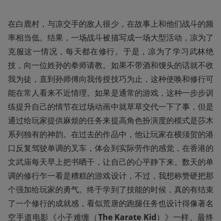
在白鹿村，与凉交手的敌人很少，在故事上和他们战斗的频
率相当低。结果，一场战斗被描写成一场大型活动，凉为了
克服这一情况，每天都在修行。于是，凉为了学习武林绝
技，向一位姓孙的拳师请教。如果不带酒和馒头的话就不收
我为徒，直到孙师傅向我传授技巧为止，这种使唤和修行可
能在常人看来不近情理。如果是通常的游戏，这种一步步训
练提升自己的情节在过场动画中就草草交代一下了事，但是
通过给玩家提供麻烦的任务来提高角色扮演度的模式是莎木
系列独有的神韵。在过去的作品中，他让玩家在横须贺的港
口反复驾驶单调的叉车，体会到实际劳作的感觉，在香港的
文武庙每天早上把书晒干，让自己的心平静下来。数天的单
调的修行乍一看是糟糕的游戏设计，不过，我想称赞硬把那
个强加给玩家的勇气。终于学到了技能的时候，真的有结束
了一个修行的成就感，看似荒唐的跑腿任务也设计得像著名
空手道电影《小子难缠（
The Karate Kid
）》一样、最终