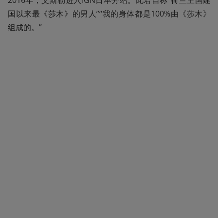
2016年，艾斯勒进入IGN日本分站。此君自称“荷兰王国建
国以来最《莎木》的男人”“我的身体都是100%由《莎木》
组成的。”