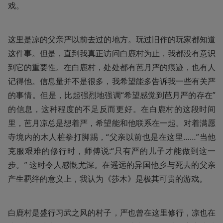
戏。
这里是凉的父亲严以前去过的地方。玩过旧作的玩家都知道
这件事。但是，直到我真正访问白鹿村为止，我都没有意识
到它的重要性。在白鹿村，处处都有芭月严的痕迹，也有人
记得他。信息量并不是很多，我希望能多告诉我一些有关严
的事情。但是，比起强烈地强调“希望感觉到芭月严的存在”
的信息，这种程度的不足反而更好。在白鹿村的这段时间
里，芭月凉总是想着严，希望能和他联系在一起。对着满愿
寺境内的木人桩拳打脚踢，“父亲以前也是在这里……”当他
克服艰难的修行时，师傅说:“只有严的儿子才能做到这一
步。” 这时令人感慨尤深。在遥远的异国他乡与死去的父亲
产生羁绊的意义上，我认为《莎木》是极其可贵的游戏。
白鹿村是盛行习武之风的村子，严也曾在这里修行，凉也在