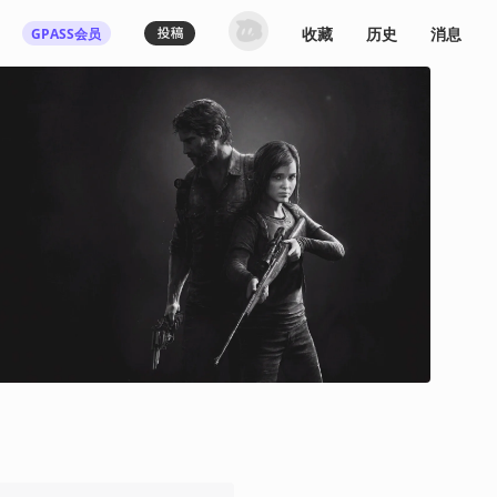
收藏
历史
消息
GPASS会员
登录机核你可以：
下载收藏播客节目
多端历史播放同步
发布内容动态/评论
关注喜欢的创作者
登录 / 注册