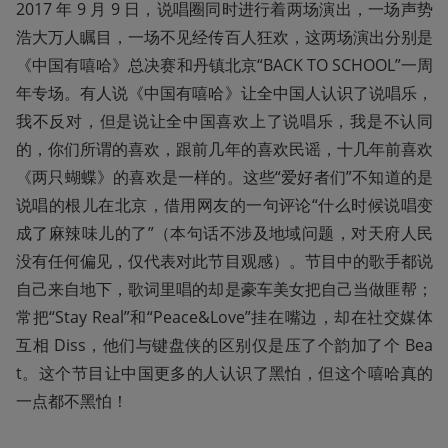
2017 年 9 月 9 日，说唱圈同时进行着两场演出，一场声势
浩大万人瞩目，一场不见经传百人狂欢，这两场演出分别是
《中国有嘻哈》总决赛和丹镇北京“BACK TO SCHOOL”一周
年专场。有人说《中国有嘻哈》让全中国人认识了说唱乐，
我不反对，但是说让全中国喜欢上了说唱乐，我是不认同
的，你们所谓的喜欢，跟前几年的喜欢民谣，十几年前喜欢
《两只蝴蝶》的喜欢是一样的。这些“爱好者们”不知道的是
说唱的根儿在北京，借用网友的一句评论“什么时候说唱变
成了麻辣味儿的了”（本句话不涉及地域问题，对天府人民
没有任何偏见，仅代表对此节目观感）。节目中的歌手都说
自己来自地下，歌词里唱的却是豪车美女把自己当做匪帮；
常把“Stay Real”和“Peace&Love”挂在嘴边，却在社交媒体
互相 Diss，他们与键盘侠的区别仅是压了个韵加了个 Bea
t。这个节目让中国更多的人认识了黑怕，但这个嘻哈真的
一点都不黑怕！