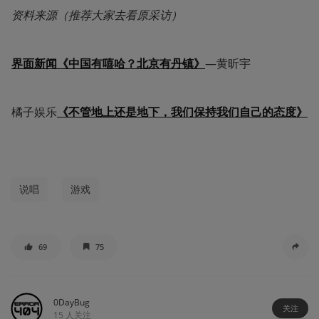
资料来源（推荐大家去看原采访）
界面新闻《中国有嘻哈？北京有丹镇》
—黄昕宇
橘子娱乐
《不管地上还是地下，我们保持我们自己的态度》
说唱
游戏
69
75
0DayBug
关注
15
人关注