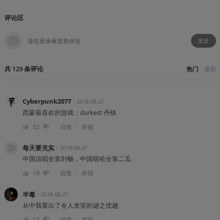
评论区
发送
共
129
条
评论
热门
最新
Cyberpunk2077
・
2018-08-21
西蒙最喜欢的游戏：darkest 丹镇
・
52
回复
举报
每天要充实
・
2018-08-21
中国说唱全靠刘畅，中国嘻哈全靠二瓜
・
19
回复
举报
半毒
・
2018-08-21
从中我看出了令人发笑的谜之优越
・
10
回复
举报