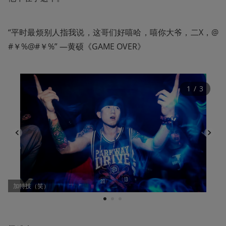
“平时最烦别人指我说，这哥们好嘻哈，嘻你大爷，二X，@
#￥%@#￥%” —黄硕《GAME OVER》
1
 / 
3
加特技（笑）
1
2
3