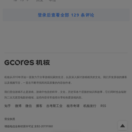
登录后查看全部 129 条评论
机核从2010年开始一直致力于分享游戏玩家的生活，以及深入探讨游戏相关的文化。我们开发原创的播客
以及视频节目，一直在不断寻找民间高质量的内容创作者。
我们坚信游戏不止是游戏，游戏中包含的科学，文化，历史等各个层面的知识和故事，它们同时也会辐射
到二次元甚至电影的领域，这些内容非常值得分享给热爱游戏的您。
知乎
微博
微信
播客
吉考斯工业
核市奇谭
机核发行
RSS
营业执照
增值电信业务经营许可证 京B2-20191060