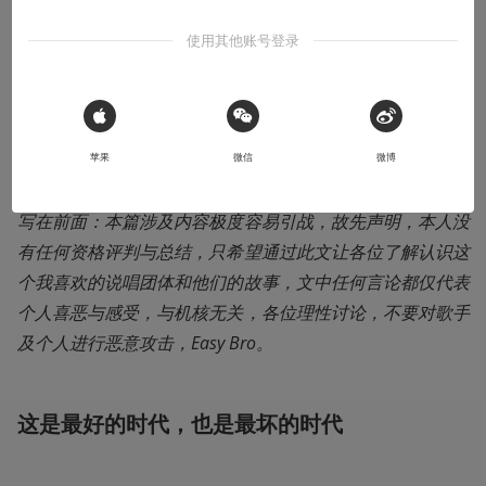
北京说唱最牛逼，不接受反驳
使用其他账号登录
2018-08-21
0DayBug
 Sign in with Apple
本文系用户投稿，不代表机核网观点
苹果
微信
微博
写在前面：本篇涉及内容极度容易引战，故先声明，本人没
有任何资格评判与总结，只希望通过此文让各位了解认识这
个我喜欢的说唱团体和他们的故事，文中任何言论都仅代表
个人喜恶与感受，与机核无关，各位理性讨论，不要对歌手
及个人进行恶意攻击，Easy Bro。
这是最好的时代，也是最坏的时代