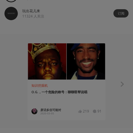
玩出花儿来
订阅
11324
人关注
02:56
知识挖掘机
玩出花儿来
O.G.，一个危险的称号：聊聊匪帮说唱
我写了一首
《Game Dev
废话多但可能对
棘艾纹J
219
91
2020-03-05
2021-02