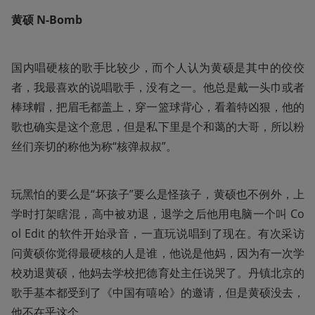
黄硕 N-Bomb
国内唱硬核的歌手比较少，而个人认为黄硕是其中的佼佼
者，我最喜欢的说唱歌手，没有之一。他总是戴一头巾或者
棒球帽，把眉毛都盖上，穿一篮球背心，看着特凶狠，他的
歌也确实是这个意思，但是私下里是个和蔼的大哥，所以粉
丝们亲切的称他为称“核弹叔叔”。
玩黑怕的要么是“坏孩子”要么是怪孩子，黄硕也不例外，上
学时打架瞎混，高中被劝退，退学之后他用电脑一个叫 Co
ol Edit 的软件开始录音，一直玩说唱到了现在。有次采访
问黄硕你觉得最硬核的人是谁，他说是他妈，因为有一次学
校劝退黄硕，他妈去学校把德育处主任说哭了。丹镇北京的
歌手基本都受到了《中国有嘻哈》的邀请，但是黄硕没去，
他不在乎这个。