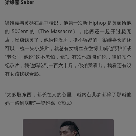
梁维嘉 Saber
梁维嘉与黄硕在高中相识，他第一次听 Hiphop 是黄硕给他
的 50Cent 的《The Massacre》，他俩还一起开过爬宠
店，没赚钱黄了，他俩也没掰，挺不容易的。梁维嘉长的还
可以，梳一头小脏辫，就总有女粉丝在微博上喊他“男神”或
“老公”，他说“这不黑怕，瓷”。有次他跟哥们说，咱们拍个
纪录片，我他妈吃到一百六十斤，你拍我演出，我看还有没
有女孩找我合影。
“太多脏东西，都长在人的心里，就内点儿梦都碎了那就他
妈一路到底吧”—梁维嘉《流氓》