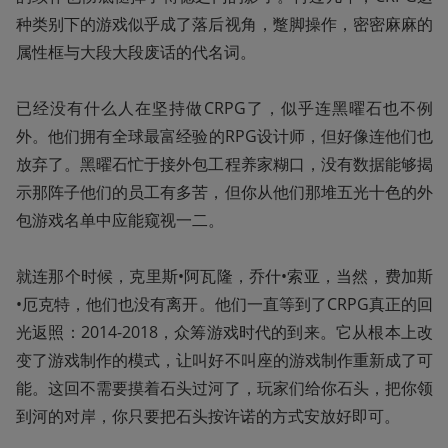
种类别下的游戏似乎成了落后视角，蹩脚操作，密密麻麻的
属性框与大段大段废话的代名词。

已经没有什么人在坚持做CRPG了，似乎连黑曜石也不例
外。他们拥有全球最富经验的RPG设计师，但好像连他们也
放弃了。黑曜石忙于接外包工程养家糊口，没有数据能够揭
示那阵子他们的员工有多苦，但你从他们那堆五光十色的外
包游戏名单中应能窥视一二。

就连那个时候，克里斯•阿瓦隆，乔什•索亚，当然，费加斯
•厄克特，他们也没有离开。他们一直等到了CRPG真正的回
光返照：2014-2018，众筹游戏时代的到来。它从根本上改
变了游戏制作的模式，让叫好不叫座的游戏制作重新成了可
能。这回不需要摸着石头过河了，玩家们给你石头，把你领
到河的对岸，你只要把石头按许诺的方式安放好即可。
