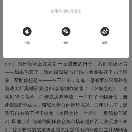
本文系用户投稿，不代表机核网观点
使用其他账号登录
话说天下大势，分久必合，合久必分，合则两利，分则数
亡。
苹果
微信
微博
公元二零一八年夏，在黑曜石娱乐（Obsidian Entertainm
ent）的日历簿上注定是一段重要的日子。我们都还记得
——如果你忘了，我的编辑应当已贴心地准备好了几个链
接，帮助你想起来——在三年前，奄奄一息的著名国际外包
游戏大厂黑曜石凭借KS众筹制作发售了《永恒之柱》，喜
获IGN9.0高分，口碑票房双丰收，一举打了个翻身仗，自
此摆脱IP全由人，赚钱没得分的尴尬境况。三年过去了，黑
曜石自有的王牌IP续集《永恒之柱：亡焰》（后简称POE
2）即将上市.与前作同样在众筹市场狂揽四百万美元的POE
2，它所取得的成绩将直接决定黑曜石的财政独立计划能否