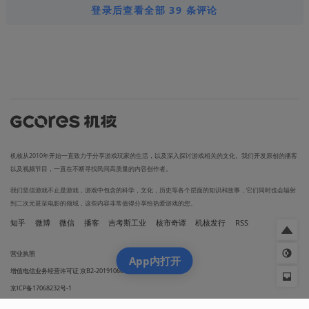
登录后查看全部 39 条评论
机核从2010年开始一直致力于分享游戏玩家的生活，以及深入探讨游戏相关的文化。我们开发原创的播客
以及视频节目，一直在不断寻找民间高质量的内容创作者。
我们坚信游戏不止是游戏，游戏中包含的科学，文化，历史等各个层面的知识和故事，它们同时也会辐射
到二次元甚至电影的领域，这些内容非常值得分享给热爱游戏的您。
知乎
微博
微信
播客
吉考斯工业
核市奇谭
机核发行
RSS
营业执照
App内打开
增值电信业务经营许可证 京B2-20191060
京ICP备17068232号-1
网络文化经营许可证京网文[2024]1733-082号