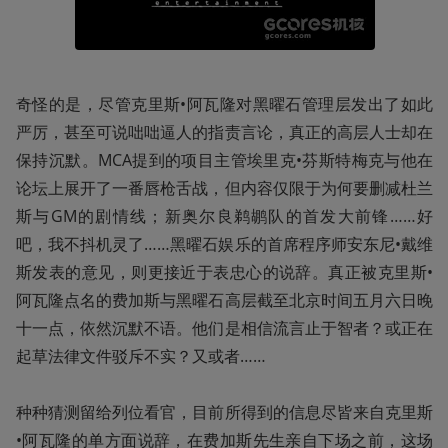
奇怪的是，尽管克里斯•阿瓦隆对黑曜石管理层发出了如此
严厉，甚至可说咄咄逼人的指责言论，真正的高层人士却在
保持沉默。MCA提到的项目主管埃里克•芬斯特梅克与他在
论坛上展开了一番唇枪舌战，但内容仅限于为何要删减杜兰
斯与GM的剧情线；新奥尔良鹈鹕队的首发大前锋……好
吧，我不抖机灵了……黑曜石娱乐的首席程序师安东尼•戴维
斯发表的意见，则更接近于表忠心的说辞。真正被克里斯•
阿瓦隆点名的费加斯与黑曜石高层截至北京时间五月六日晚
十一点，依然沉默不语。他们是相信流言止于智者？或正在
起草法律文件驳斥不实？又或者……

种种猜测留给列位看官，目前所得到的信息尽皆来自克里斯
•阿瓦隆的单方面说辞，在费加斯先生亲自下场之前，这场