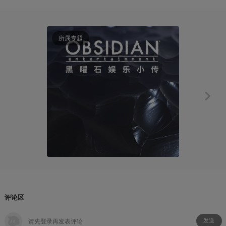
所属专题
有感而发
一块有点疯
熊猫游
2017-03
评论区
发送