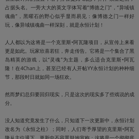
占据头名。一旁大大的英文字体写着“博德之门”，“异域镇
魂曲”，黑曜石的野心似乎显而易见：像博德之门一样好
玩，像异域镇魂曲一样深刻，就是永恒计划！

人人都以为这将是一个克里斯•阿瓦隆项目，从宣传上来看
更是如此。玩家欣喜若狂，奔走传告。它将是一个集合了黑
岛精英的游戏，以“灵魂”为主题，多么适合克里斯•阿瓦
隆！在4Chan上，甚至已经有人开帖YY永恒计划的种种细
节，那段时日就如同一场狂欢。

然而梦幻总归要回归现实，只是这次的现实多了些戏说的成
分。

没人知道究竟发生了什么，只知道下一次更新中，永恒计划
改名为《永恒之柱》；同时，人们寄予厚望的克里斯•阿瓦
隆从主位退下。更新中不容置疑地宣称：这将是一个彻彻底