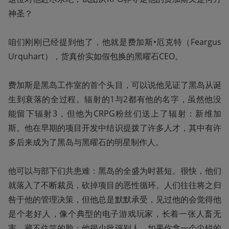
神圣？

咱们刚刚已经提到他了，他就是费加斯•厄克特（Feargus 
Urquhart），货真价实如假包换的黑曜石CEO。

费加斯是黑岛工作室的首个头目，可以说他见证了黑岛从诞
生到衰落的全过程。辐射的1与2都有他的名字，虽然他没
能留下辐射3，但他为CRPG粉丝们送上了辐射：新维加
斯。他在早期的项目开发中结识提拨了许多人才，其中有许
多后来成为了黑岛与黑曜石的明星制作人。

他可以与部下们共患难：黑岛的全盛为时甚短。很快，他们
就落入了不断裁员，砍掉项目的恶性循环。人们往往将之归
咎于他的管理决策，但他总是默默承受，见过他的会觉得他
是个老好人，像个典型的电子游戏玩家，长着一张人畜无
害，藏不住笑的脸；他很少批评别人，如果你拿一个尖锐的