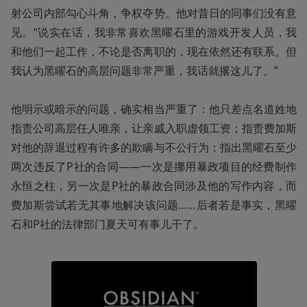
射公司内部勾心斗角，争权夺势。他对昔日的同事们没有意
见。“说实在话，我非常喜欢黑曜石里的游戏开发人员，我
和他们一起工作，不论是否离职的，现在依然还有联系。但
我认为黑曜石的高层问题非常严重，我话就撂这儿了。”

他明示或暗示的问题，确实相当严重了：他只差点名道姓地
指责公司高层任人唯亲，让亲戚入职虚领工资；指责费加斯
对他的辞退过程有许多的欺瞒与不公行为；指出黑曜石至少
两次违反了P社的合同——一次是挪用暴政项目的经费制作
永恒之柱，另一次是P社的暴政合同涉及他的写作内容，而
费加斯尝试若无其事地解决该问题……后者若是事实，黑曜
石和P社的法律部门夏天可有事儿干了。