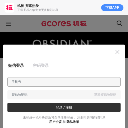
机核-探索热爱
下载APP
下载 机核App 浏览更多精彩内容
短信登录
密码登录
聊聊产业
曾经风雨同舟，今朝反目成仇：克里斯.阿
瓦隆与黑曜石之间的纠葛始末
获取短信验证码
昔日伴侣分道扬镳，一位血泪控诉，另一位却缄口不言。这是人性
的泯灭，还是道德的沦丧？
登录 / 注册
未登录手机号验证后将自动注册登录， 注册即表明你已同意
2018-07-30
GA_Frank
用户协议
和
隐私政策