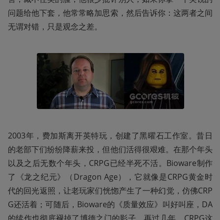
问题给他下套，他常常略加思索，然后告诉你：这两者之间
无谓对错，只是观念之差。
2003年，费加斯离开英特玩，创建了黑曜石工作室。昔日
的老部下们纷纷降薪来投，但他们活得很艰难。在那个年头
以及之后无数个年头，CRPG已经半死不活。Bioware制作
了《龙之纪元》（Dragon Age），它就像是CRPG黄金时
代的回光返照，让老玩家们恍惚产生了一种幻觉，仿佛CRP
G还活着；可随后，Bioware的《质量效应》叫好叫座，DA
的续作也彻底褪掉了博德之门的影子。再过几年，CRPG这