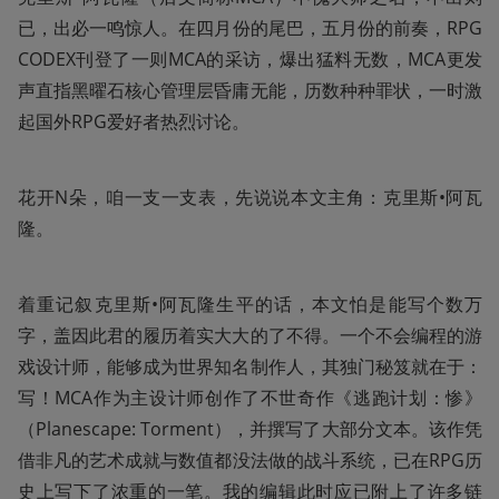
已，出必一鸣惊人。在四月份的尾巴，五月份的前奏，RPG 
CODEX刊登了一则MCA的采访，爆出猛料无数，MCA更发
声直指黑曜石核心管理层昏庸无能，历数种种罪状，一时激
起国外RPG爱好者热烈讨论。
花开N朵，咱一支一支表，先说说本文主角：克里斯•阿瓦
隆。
着重记叙克里斯•阿瓦隆生平的话，本文怕是能写个数万
字，盖因此君的履历着实大大的了不得。一个不会编程的游
戏设计师，能够成为世界知名制作人，其独门秘笈就在于：
写！MCA作为主设计师创作了不世奇作《逃跑计划：惨》
（Planescape: Torment），并撰写了大部分文本。该作凭
借非凡的艺术成就与数值都没法做的战斗系统，已在RPG历
史上写下了浓重的一笔。我的编辑此时应已附上了许多链