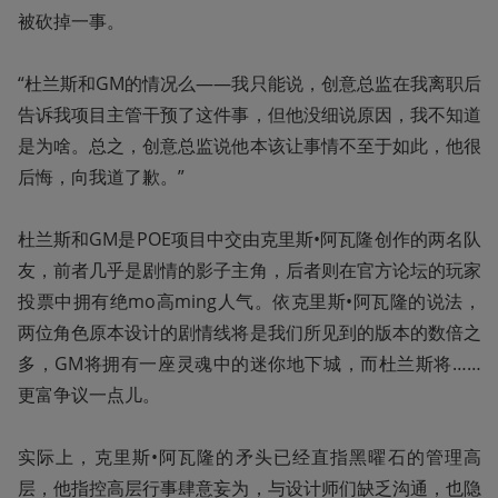
被砍掉一事。

“杜兰斯和GM的情况么——我只能说，创意总监在我离职后
告诉我项目主管干预了这件事，但他没细说原因，我不知道
是为啥。总之，创意总监说他本该让事情不至于如此，他很
后悔，向我道了歉。”

杜兰斯和GM是POE项目中交由克里斯•阿瓦隆创作的两名队
友，前者几乎是剧情的影子主角，后者则在官方论坛的玩家
投票中拥有绝mo高ming人气。依克里斯•阿瓦隆的说法，
两位角色原本设计的剧情线将是我们所见到的版本的数倍之
多，GM将拥有一座灵魂中的迷你地下城，而杜兰斯将……
更富争议一点儿。

实际上，克里斯•阿瓦隆的矛头已经直指黑曜石的管理高
层，他指控高层行事肆意妄为，与设计师们缺乏沟通，也隐