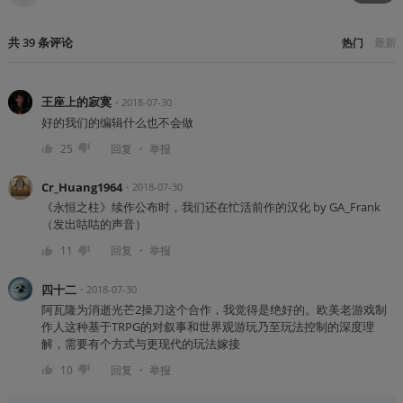
共
39
条
评论
热门
最新
王座上的寂寞
・
2018-07-30
好的我们的编辑什么也不会做
・
25
回复
举报
Cr_Huang1964
・
2018-07-30
《永恒之柱》续作公布时，我们还在忙活前作的汉化 by GA_Frank
（发出咕咕的声音）
・
11
回复
举报
四十二
・
2018-07-30
阿瓦隆为消逝光芒2操刀这个合作，我觉得是绝好的。欧美老游戏制
作人这种基于TRPG的对叙事和世界观游玩乃至玩法控制的深度理
解，需要有个方式与更现代的玩法嫁接
・
10
回复
举报