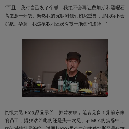
“而且，我对自己发了个誓：我绝不会再让费加斯和黑曜石
高层赚一分钱。既然我的沉默对他们如此重要，那我就不会
沉默。毕竟，我这项权利还没有被一纸签约废掉。”
仇恨力透IPS液晶显示器，振聋发聩，笔者见多了撕前东家
的员工，撂狠话若此的还是头一次见。在MCA的措辞中，
这位对他赶尽杀绝，试图从RPG界夺走他的费加斯又是何方