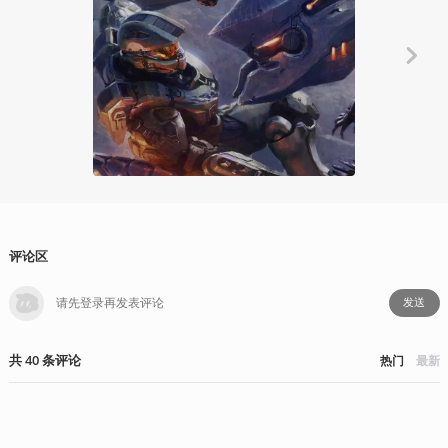
有感而发
从其初始，
夹叙夹议
呵呵帝
2019-12
评论区
发送
共
40
条
评论
热门
最新