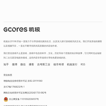
机核从2010年开始一直致力于分享游戏玩家的生活，以及深入探讨游戏相关的文化。我们开发原创的播客
以及视频节目，一直在不断寻找民间高质量的内容创作者。
我们坚信游戏不止是游戏，游戏中包含的科学，文化，历史等各个层面的知识和故事，它们同时也会辐射
到二次元甚至电影的领域，这些内容非常值得分享给热爱游戏的您。
知乎
微博
微信
播客
吉考斯工业
核市奇谭
机核发行
RSS
营业执照
增值电信业务经营许可证 京B2-20191060
京ICP备17068232号-1
网络文化经营许可证京网文[2024]1733-082号
京公网安备 11010502036937号