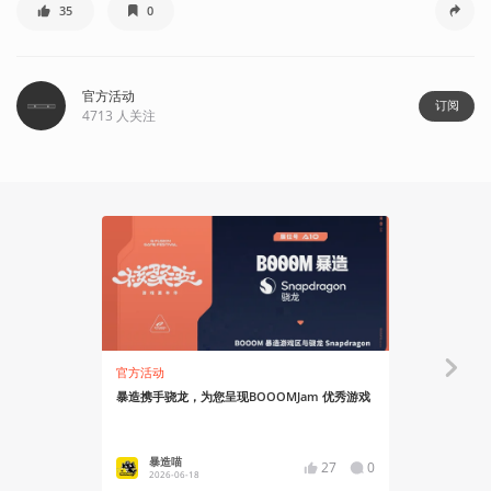
35
0
官方活动
订阅
4713
人关注
官方活动
官方活动
暴造携手骁龙，为您呈现BOOOMJam 优秀游戏
BOOOMJ
果出炉，获
暴造喵
暴造喵
27
0
2026-06-18
2024-09