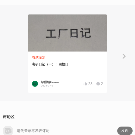
有感而发
有感而发
考研日记（一）：回校日
一块钱环游
绿眼睛Green
深眠电
28
2
2024-07-31
2024-02
评论区
发送