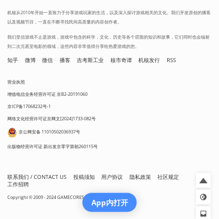
机核从2010年开始一直致力于分享游戏玩家的生活，以及深入探讨游戏相关的文化。我们开发原创的播客
以及视频节目，一直在不断寻找民间高质量的内容创作者。
我们坚信游戏不止是游戏，游戏中包含的科学，文化，历史等各个层面的知识和故事，它们同时也会辐射
到二次元甚至电影的领域，这些内容非常值得分享给热爱游戏的您。
知乎
微博
微信
播客
吉考斯工业
核市奇谭
机核发行
RSS
营业执照
增值电信业务经营许可证 京B2-20191060
京ICP备17068232号-1
网络文化经营许可证京网文[2024]1733-082号
京公网安备 11010502036937号
出版物经营许可证 新出发京零字第朝260115号
联系我们 / CONTACT US
投稿须知
用户协议
隐私政策
社区规定
工作招聘
Copyright © 2009 - 2024 GAMECORES. All Rights Reserved
App内打开