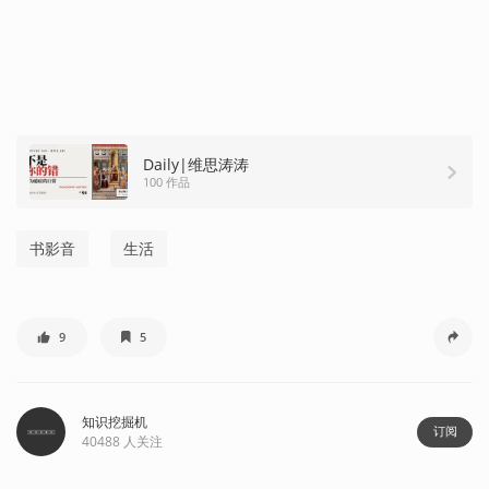
Daily|维思涛涛
100 作品
书影音
生活
9
5
知识挖掘机
订阅
40488
人关注