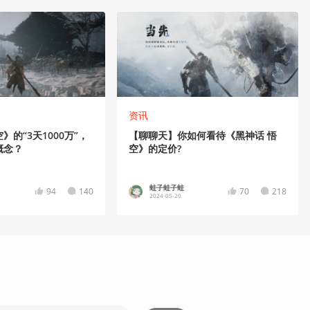
资讯
的“3天1000万”，
【聊聊天】你如何看待《黑神话 悟
概念？
空》的定价?
蛙子蛙子蛙
94
140
70
218
2024-05-20