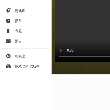
游戏库
播单
专题
预告
核聚变
BOOOM 试玩中