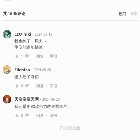
共
16
条
评论
热门
最新
LEO_hiki
・
2024-09-18
我也练了一周力（
争取能参加抽奖！
・
1
回复
举报
Elichica
・
2024-09-20
也太卷了哥们
・
0
回复
举报
天浩浩浩天啊
・
2024-09-20
我还是用80攻击力的兽棍练的…
・
0
回复
举报
已全部加载