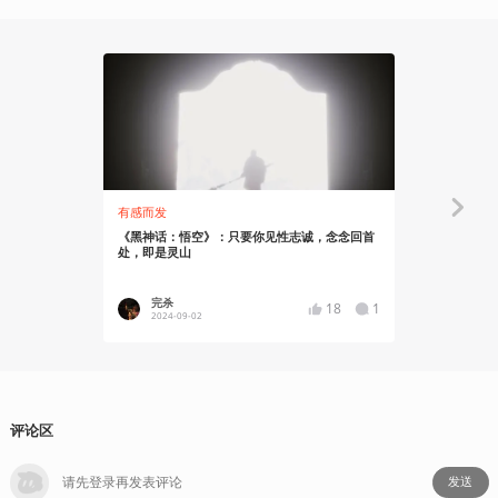
05:52
有感而发
玩出花儿来
《黑神话：悟空》：只要你见性志诚，念念回首
在房车上爽
处，即是灵山
我心目中满
完杀
Tengch
18
1
2024-09-02
2024-08
评论区
发送