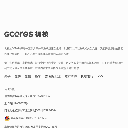
机核从2010年开始一直致力于分享游戏玩家的生活，以及深入探讨游戏相关的文化。我们开发原创的播客
以及视频节目，一直在不断寻找民间高质量的内容创作者。
我们坚信游戏不止是游戏，游戏中包含的科学，文化，历史等各个层面的知识和故事，它们同时也会辐射
到二次元甚至电影的领域，这些内容非常值得分享给热爱游戏的您。
知乎
微博
微信
播客
吉考斯工业
核市奇谭
机核发行
RSS
营业执照
增值电信业务经营许可证 京B2-20191060
京ICP备17068232号-1
网络文化经营许可证京网文[2024]1733-082号
京公网安备 11010502036937号
出版物经营许可证 新出发京零字第朝260115号