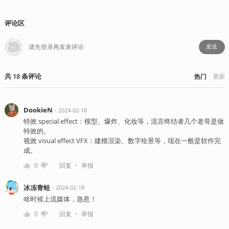
评论区
发送
共
18
条
评论
热门
最新
DookieN
・
2024-02-18
特效 special effect：模型、爆炸、化妆等，流言终结者几个老哥是做
特效的。
视效 visual effect VFX：建模渲染、数字绘景等，现在一般是软件完
成。
・
0
回复
举报
冰冻青蛙
・
2024-02-18
啥时候上流媒体，急惹！
・
0
回复
举报