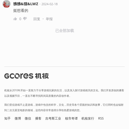
狒狒&猫&LWZ
・
2024-02-18
挺想看的
・
0
回复
举报
已全部加载
机核从2010年开始一直致力于分享游戏玩家的生活，以及深入探讨游戏相关的文化。我们开发原创的播客
以及视频节目，一直在不断寻找民间高质量的内容创作者。
我们坚信游戏不止是游戏，游戏中包含的科学，文化，历史等各个层面的知识和故事，它们同时也会辐射
到二次元甚至电影的领域，这些内容非常值得分享给热爱游戏的您。
知乎
微博
微信
播客
吉考斯工业
核市奇谭
机核发行
RSS