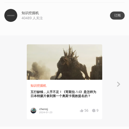
知识挖掘机
订阅
40489
人关注
知识挖掘机
有感而发
五行缺钱，人手不足！《哥斯拉-1.0》是怎样为
反战的维度
日本特摄片拿到第一个奥斯卡视效提名的？
chenzj
巴甫洛
56
9
2024-01-23
2019-09