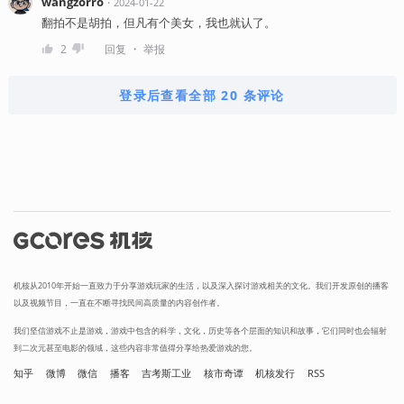
wangzorro
・
2024-01-22
翻拍不是胡拍，但凡有个美女，我也就认了。
・
2
回复
举报
登录后查看全部 20 条评论
机核从2010年开始一直致力于分享游戏玩家的生活，以及深入探讨游戏相关的文化。我们开发原创的播客
以及视频节目，一直在不断寻找民间高质量的内容创作者。
我们坚信游戏不止是游戏，游戏中包含的科学，文化，历史等各个层面的知识和故事，它们同时也会辐射
到二次元甚至电影的领域，这些内容非常值得分享给热爱游戏的您。
知乎
微博
微信
播客
吉考斯工业
核市奇谭
机核发行
RSS