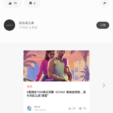
79
6
玩出花儿来
订阅
11324
人关注
03:38
资讯
知识挖掘机
R星报价7500美元买断《GTA6》歌曲使用权，流
GTA6预告
行乐队让其“滚蛋”
YT17
Yink0
34
76
2024-09-09
2024-06