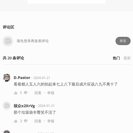
评论区
发送
共
20
条
评论
热门
最新
D.Pastor
・
2024-01-21
看着都人五人六的拍起来七上八下最后成片应该八九不离十了
・
5
回复
举报
核众x2XrVg
・
2024-01-21
那个垃圾袋丰臀笑不活了
・
3
回复
举报