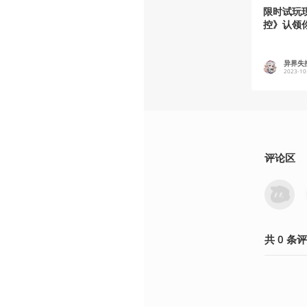
限时试玩
控》认领
异界失
2023-10
评论区
共
0
条
评