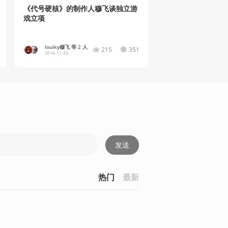
《代号硬核》的制作人穆飞谈独立游
戏立项
louiky穆飞 等 2 人
215
351
2016-11-23
发送
热门
最新