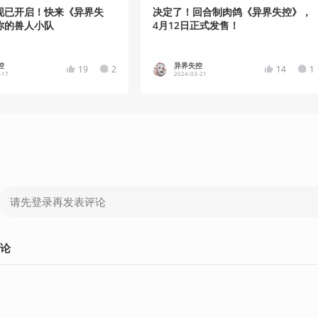
现已开启！快来《异界失
决定了！回合制肉鸽《异界失控》，
你的兽人小队
4月12日正式发售！
控
异界失控
19
2
14
1
-17
2024-03-21
论