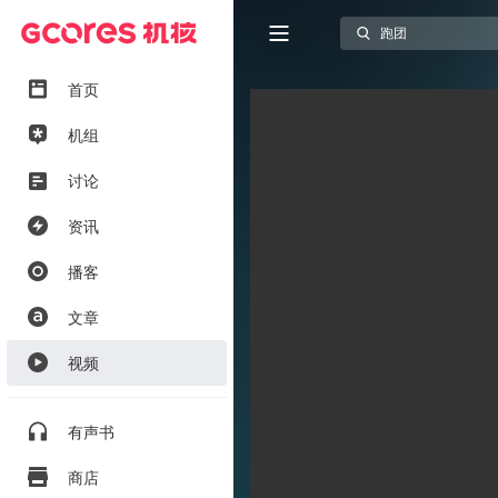
首页
机组
讨论
资讯
播客
文章
视频
有声书
商店