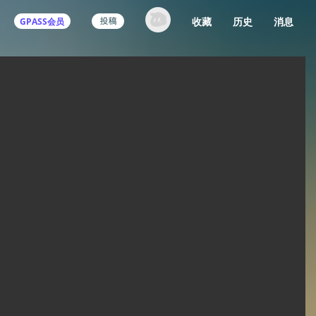
收藏
历史
消息
GPASS会员