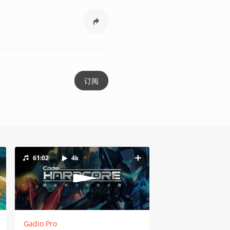
订阅
61:02
4k
Gadio Pro