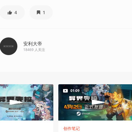
4
1
安利大帝
18469
人关注
01:09
创作笔记