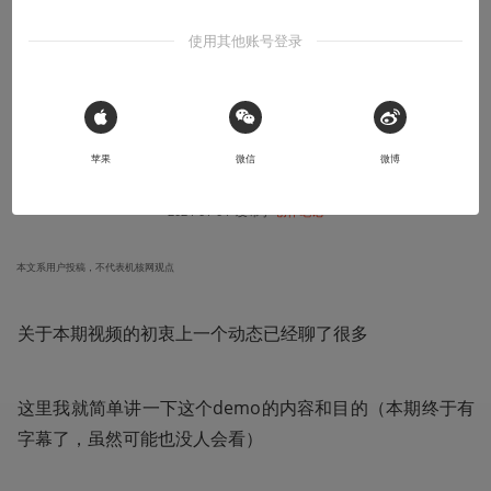
使用其他账号登录
OREZ
整个demo聊聊音效对打击感的影响
 Sign in with Apple
苹果
微信
微博
熊杯头番外贝之冲击
2024-01-04
发布于
创作笔记
本文系用户投稿，不代表机核网观点
关于本期视频的初衷上一个动态已经聊了很多
这里我就简单讲一下这个demo的内容和目的（本期终于有
字幕了，虽然可能也没人会看）