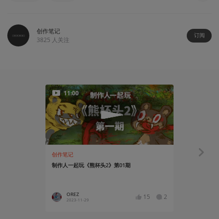
创作笔记
订阅
3825
人关注
11:00
创作笔记
知识挖掘机
制作人一起玩《熊杯头2》第01期
《只狼》到
动作游戏（
OREZ
曾哥
15
2
2023-11-29
2019-12