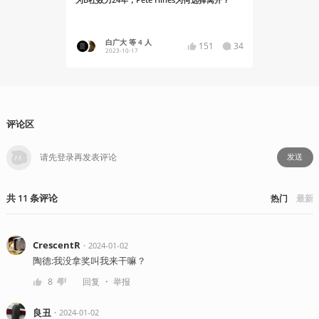
入 Xbox 大
白广大 等 4 人
黑洞洞
151
34
2023-10-17
2020-09
评论区
发送
共
11
条
评论
热门
最新
CrescentR
・
2024-01-02
陶德:我没拿奖叫我来干嘛？
・
8
回复
举报
良丑
・
2024-01-02