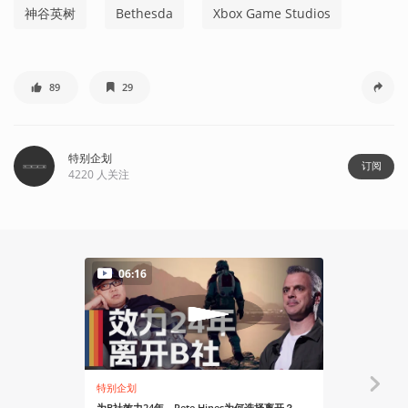
神谷英树
Bethesda
Xbox Game Studios
89
29
特别企划
订阅
4220
人关注
06:16
特别企划
资讯
为B社效力24年，Pete Hines为何选择离开？
Phil Spe