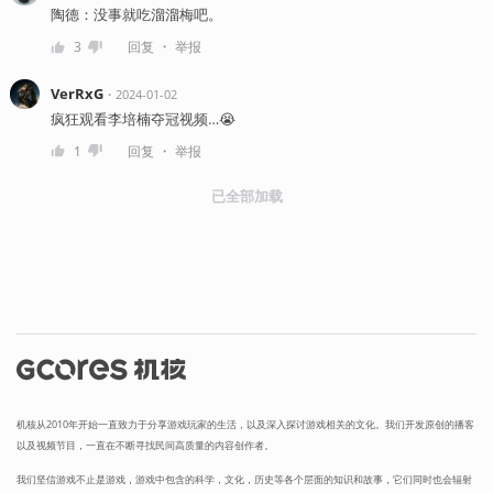
陶德：没事就吃溜溜梅吧。
・
3
回复
举报
VerRxG
・
2024-01-02
疯狂观看李培楠夺冠视频…😭
・
1
回复
举报
已全部加载
机核从2010年开始一直致力于分享游戏玩家的生活，以及深入探讨游戏相关的文化。我们开发原创的播客
以及视频节目，一直在不断寻找民间高质量的内容创作者。
我们坚信游戏不止是游戏，游戏中包含的科学，文化，历史等各个层面的知识和故事，它们同时也会辐射