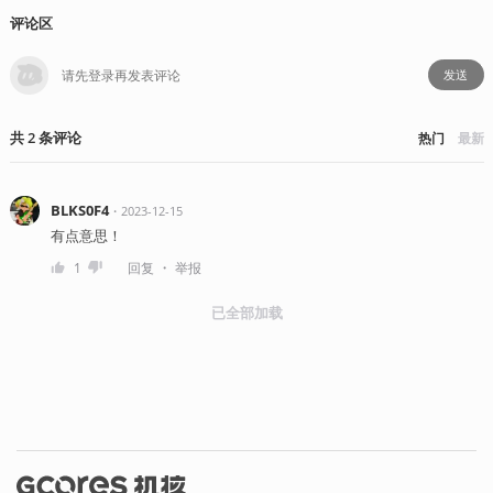
评论区
发送
共
2
条
评论
热门
最新
BLKS0F4
・
2023-12-15
有点意思！
・
1
回复
举报
已全部加载