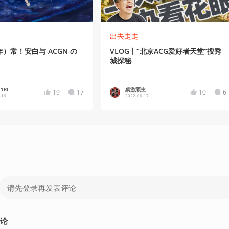
出去走走
）常！安白与 ACGN の
VLOG丨“北京ACG爱好者天堂”搜秀
城探秘
1Rf
桌游顽主
19
17
10
6
-16
2022-06-17
论