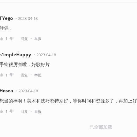
TYego
・
2023-04-18
哇偶，
・
1
回复
举报
s1mpleHappy
・
2023-04-18
手绘很厉害啦，好歌好片
・
1
回复
举报
Hosea
・
2023-04-18
想当的棒啊！美术和技巧都特别好，等你时间和资源多了，再加上好
・
1
回复
举报
已全部加载