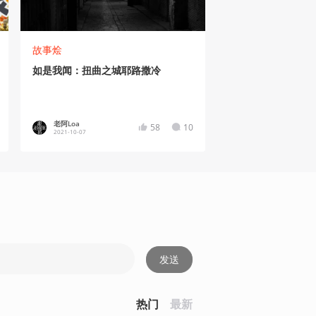
故事烩
如是我闻：扭曲之城耶路撒冷
老阿Loa
58
10
2021-10-07
发送
热门
最新