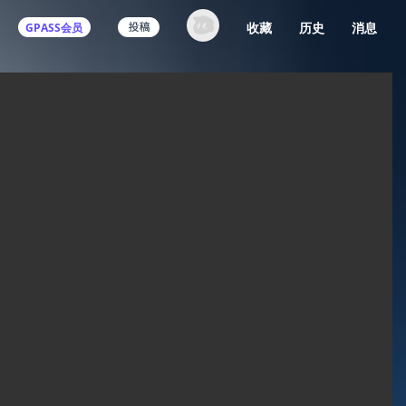
收藏
历史
消息
GPASS会员