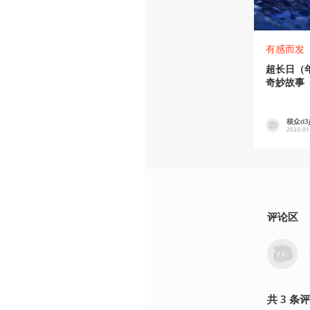
有感而发
超长日（年
奇妙故事
核众d3j
2023-01
评论区
共
3
条
评