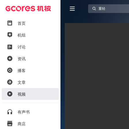
首页
机组
讨论
资讯
播客
文章
视频
有声书
商店