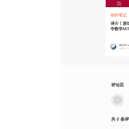
创作笔记
译介丨游
学数学MIT 
MCAT-o
2021-11
评论区
共
0
条
评