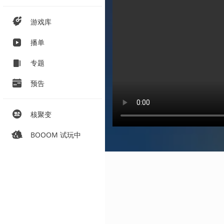
游戏库
播单
专题
预告
核聚变
BOOOM 试玩中