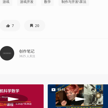
游戏
游戏开发
数学
制作与开发\算法
7
20
创作笔记
3825
人关注
55:10