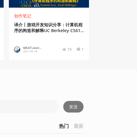
创作笔记
译介丨游戏开发知识分享：计算机程
序的构造和解释UC Berkeley CS61A
(7/38)
MCAT-oncl...
19
1
2021-09-18
发送
热门
最新