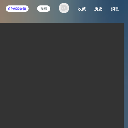
收藏
历史
消息
GPASS会员