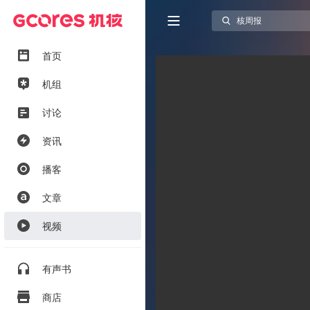
首页
机组
讨论
资讯
播客
文章
视频
有声书
商店