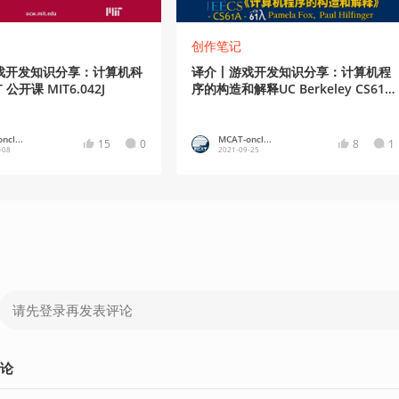
创作笔记
戏开发知识分享：计算机科
译介丨游戏开发知识分享：计算机程
公开课 MIT6.042J
序的构造和解释UC Berkeley CS61A
(8/38)
ncl...
MCAT-oncl...
15
0
8
1
-08
2021-09-25
论