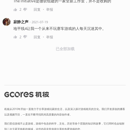
The Initiative是微软组建的一家全新工作室，并不是收购的
・
2
回复
举报
寂静之声
・
2021-07-19
地平线4让我一个从来不玩赛车游戏的人每天沉迷其中。
・
2
回复
举报
已全部加载
机核从2010年开始一直致力于分享游戏玩家的生活，以及深入探讨游戏相关的文化。我们开发原创的播客
以及视频节目，一直在不断寻找民间高质量的内容创作者。
我们坚信游戏不止是游戏，游戏中包含的科学，文化，历史等各个层面的知识和故事，它们同时也会辐射
到二次元甚至电影的领域，这些内容非常值得分享给热爱游戏的您。