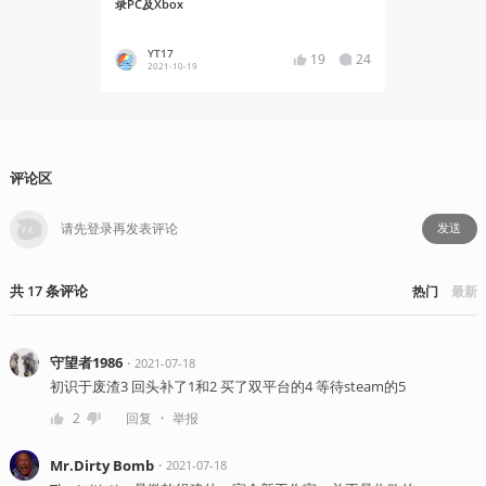
录PC及Xbox
5》媒体群访
YT17
YT17
19
24
2021-10-19
2021-10
评论区
发送
共
17
条
评论
热门
最新
守望者1986
・
2021-07-18
初识于废渣3 回头补了1和2 买了双平台的4 等待steam的5
・
2
回复
举报
Mr.Dirty Bomb
・
2021-07-18