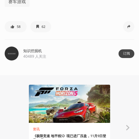
赛车游戏
58
62
知识挖掘机
订阅
40489
人关注
资讯
资讯
《极限竞速 地平线5》现已进厂压盘，11月9日登
有关家庭和