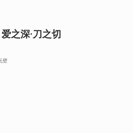
爱之深·刀之切
元壁