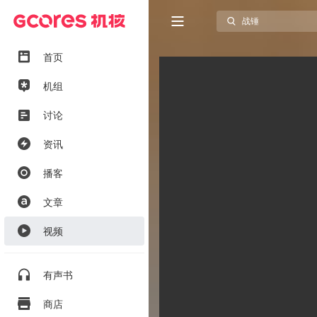
首页
机组
讨论
资讯
播客
文章
视频
有声书
商店