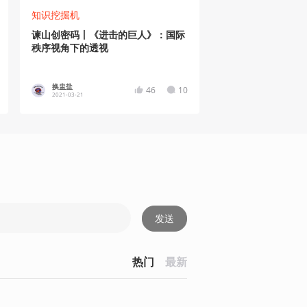
知识挖掘机
谏山创密码丨《进击的巨人》：国际
秩序视角下的透视
换盅盐
46
10
2021-03-21
发送
热门
最新