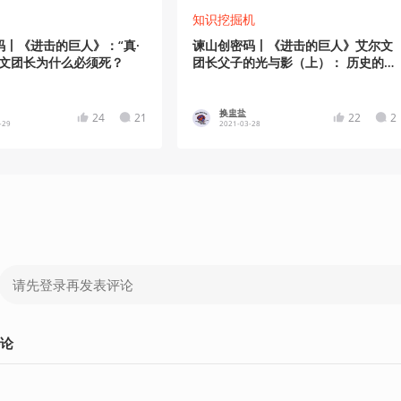
知识挖掘机
码丨《进击的巨人》：“真·
谏山创密码丨《进击的巨人》艾尔文
尔文团长为什么必须死？
团长父子的光与影（上）： 历史的容
貌
换盅盐
24
21
22
2
-29
2021-03-28
论