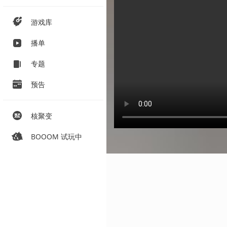
游戏库
播单
专题
预告
核聚变
BOOOM 试玩中