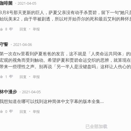
咖啡菌
・
2021-04-05
3月8号那天更新的巨人，萨夏父亲没有动手杀贾碧，留下一句“她只
始玩美末2，由于早被剧透，所以对开始乔尔的死和最后艾利的释怀
・
8
回复
举报
守誓
・
2021-04-06
第一次在tv里看到萨夏爸爸的发言，这不就是「人类命运共同体」
宏观的视角而受到触动。希望萨夏和贾碧命运交织的思辨，就算现在
带来一些理性之声。别再说「另一半人是没键盘吗」这样让人伤心的
・
1
回复
举报
林中漫步
・
2021-04-05
我想知道在哪可以找到这种简体中文字幕的版本全集...
・
0
回复
举报
已全部加载