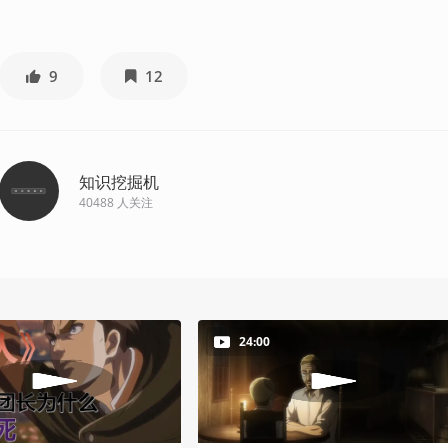
9
12
知识挖掘机
40488
人关注
24:00