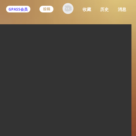
收藏
历史
消息
GPASS会员