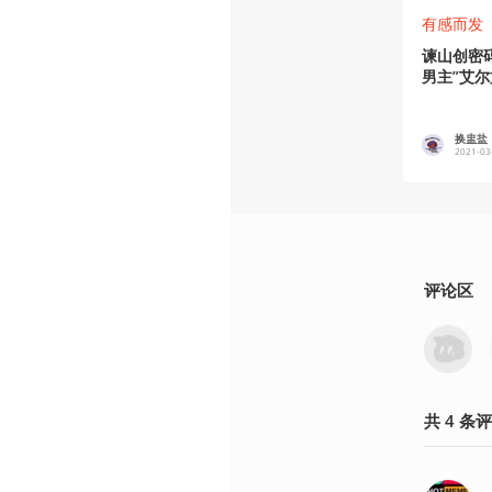
有感而发
谏山创密
男主”艾
换盅盐
2021-03
评论区
共
4
条
评