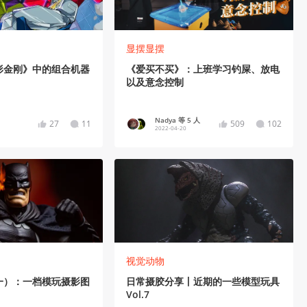
显摆显摆
形金刚》中的组合机器
《爱买不买》：上班学习钓屎、放电
以及意念控制
Nadya 等 5 人
27
11
509
102
2022-04-20
视觉动物
一）：一档模玩摄影图
日常摄胶分享丨近期的一些模型玩具
Vol.7