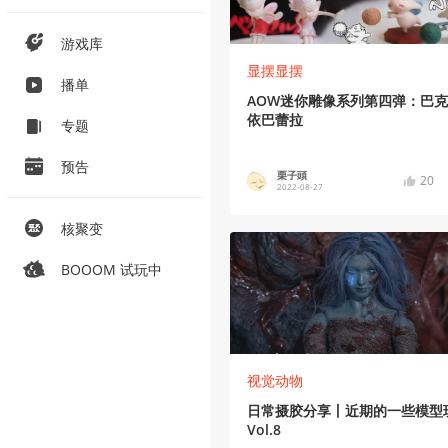
游戏库
显摆显摆
播单
AOW迷你雕像系列第四弹：巴
依巴蕾拉
专题
预告
栗子頭
20
2022-08-27
核聚变
BOOOM 试玩中
视觉动物
日常摄胶分享丨近期的一些模型
Vol.8