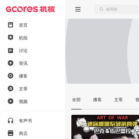
首页
机组
讨论
资讯
播客
文章
全部
播客
文章
视频
有声书
商店