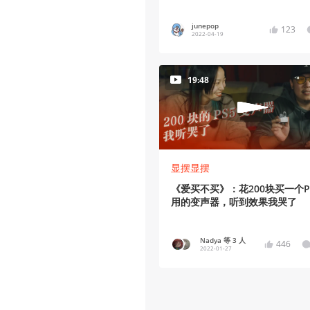
junepop
123
2022-04-19
19:48
显摆显摆
《爱买不买》：花200块买一个P
用的变声器，听到效果我哭了
Nadya 等 3 人
446
2022-01-27