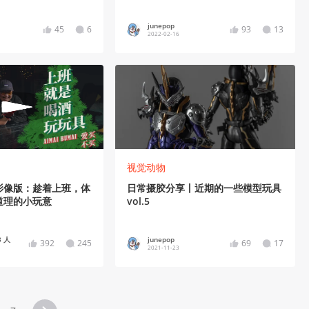
junepop
45
6
93
13
2022-02-16
视觉动物
影像版：趁着上班，体
日常摄胶分享丨近期的一些模型玩具
道理的小玩意
vol.5
3 人
junepop
392
245
69
17
2021-11-23