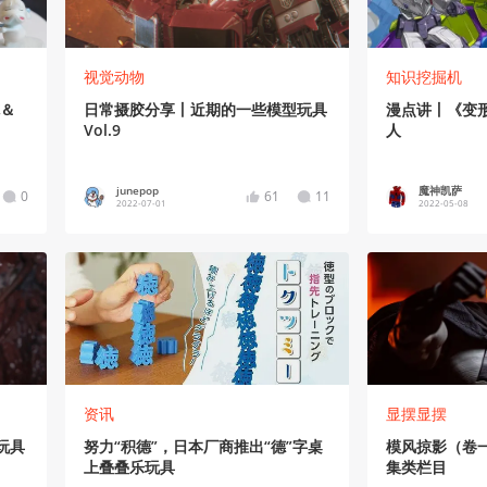
视觉动物
知识挖掘机
克＆
日常摄胶分享丨近期的一些模型玩具
漫点讲丨《变
Vol.9
人
junepop
魔神凯萨
0
61
11
2022-07-01
2022-05-08
资讯
显摆显摆
玩具
努力“积德”，日本厂商推出“德”字桌
模风掠影（卷
上叠叠乐玩具
集类栏目