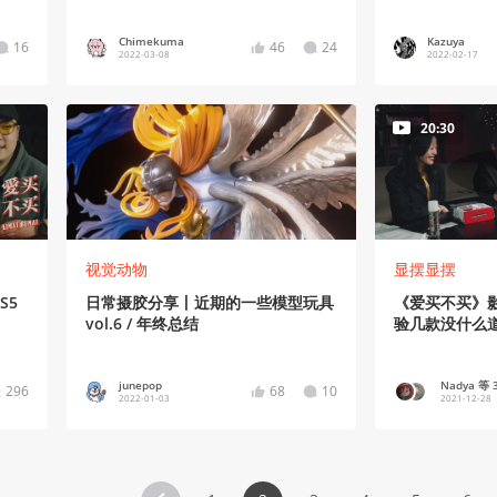
Chimekuma
Kazuya
16
46
24
2022-03-08
2022-02-17
20:30
视觉动物
显摆显摆
S5
日常摄胶分享丨近期的一些模型玩具
《爱买不买》
vol.6 / 年终总结
验几款没什么
junepop
Nadya 等 
296
68
10
2022-01-03
2021-12-28