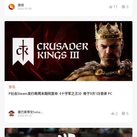
游信
11
3
2022-02-26
资讯
P社在Steam发行商周末期间宣布《十字军之王3》将于9月1日登录 PC
塞巴斯蒂安Seba...
2
5
2020-05-15