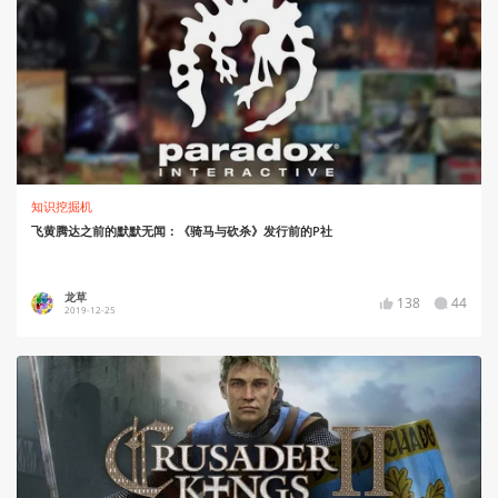
知识挖掘机
飞黄腾达之前的默默无闻：《骑马与砍杀》发行前的P社
龙草
138
44
2019-12-25