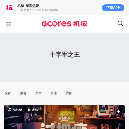
机核-探索热爱
下载APP
下载 机核App 浏览更多精彩内容
十字军之王
全部
播客
文章
资讯
视频
98:28
82k