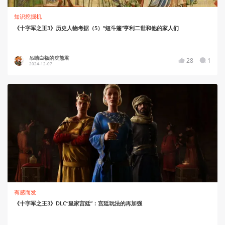
知识挖掘机
《十字军之王3》历史人物考据（5）“短斗篷”亨利二世和他的家人们
吊睛白额的浣熊君
28
1
2024-12-07
有感而发
《十字军之王3》DLC“皇家宫廷”：宫廷玩法的再加强