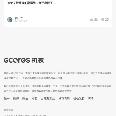
被梵文折磨疯的翻译组，终于出院了...
四十二
28
25
2015-09-07
机核从2010年开始一直致力于分享游戏玩家的生活，以及深入探讨游戏相关的文化。我们开发原创的播客
以及视频节目，一直在不断寻找民间高质量的内容创作者。
我们坚信游戏不止是游戏，游戏中包含的科学，文化，历史等各个层面的知识和故事，它们同时也会辐射
到二次元甚至电影的领域，这些内容非常值得分享给热爱游戏的您。
知乎
微博
微信
播客
吉考斯工业
核市奇谭
机核发行
RSS
营业执照