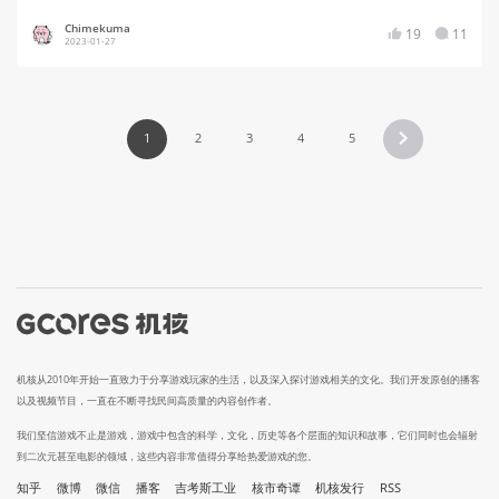
Chimekuma
19
11
2023-01-27
1
2
3
4
5
机核从2010年开始一直致力于分享游戏玩家的生活，以及深入探讨游戏相关的文化。我们开发原创的播客
以及视频节目，一直在不断寻找民间高质量的内容创作者。
我们坚信游戏不止是游戏，游戏中包含的科学，文化，历史等各个层面的知识和故事，它们同时也会辐射
到二次元甚至电影的领域，这些内容非常值得分享给热爱游戏的您。
知乎
微博
微信
播客
吉考斯工业
核市奇谭
机核发行
RSS