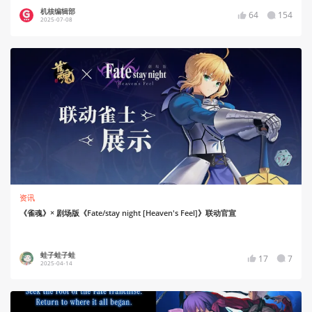
机核编辑部
64
154
2025-07-08
资讯
《雀魂》× 剧场版《Fate/stay night [Heaven's Feel]》联动官宣
蛙子蛙子蛙
17
7
2025-04-14