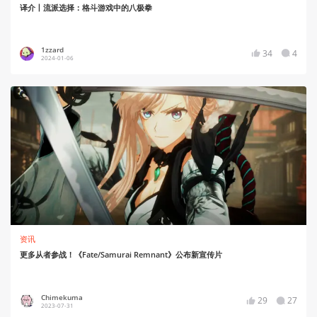
译介丨流派选择：格斗游戏中的八极拳
1zzard
34
4
2024-01-06
资讯
更多从者参战！《Fate/Samurai Remnant》公布新宣传片
Chimekuma
29
27
2023-07-31