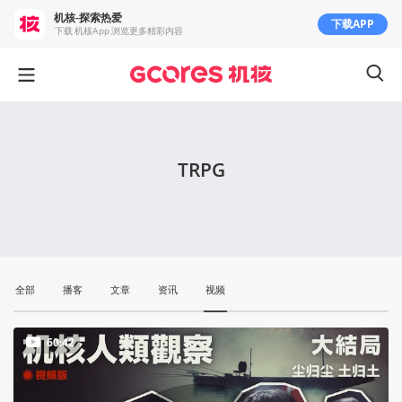
机核-探索热爱
下载APP
下载 机核App 浏览更多精彩内容
TRPG
全部
播客
文章
资讯
视频
60:42