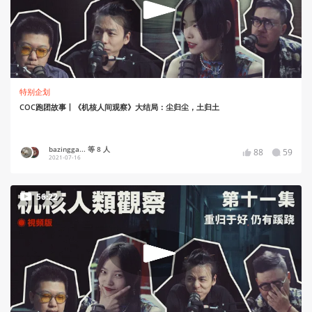
特别企划
COC跑团故事丨《机核人间观察》大结局：尘归尘，土归土
bazingga... 等 8 人
88
59
2021-07-16
56:22