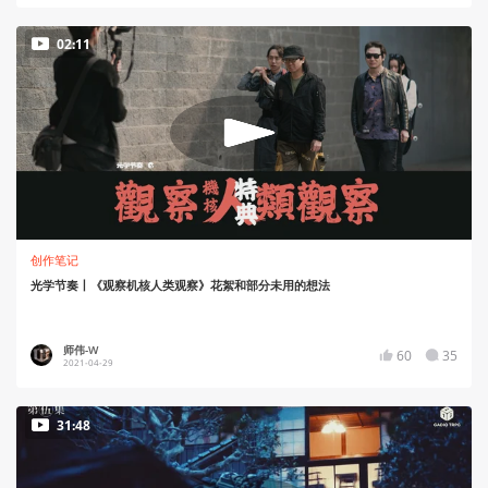
02:11
创作笔记
光学节奏丨《观察机核人类观察》花絮和部分未用的想法
师伟-W
60
35
2021-04-29
31:48