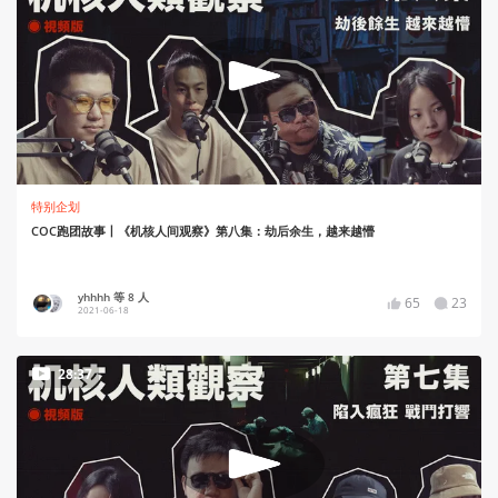
特别企划
COC跑团故事丨《机核人间观察》第八集：劫后余生，越来越懵
yhhhh 等 8 人
65
23
2021-06-18
28:37