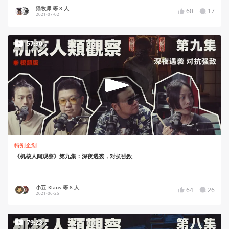
猫牧师 等 8 人
60
17
2021-07-02
57:30
特别企划
《机核人间观察》第九集：深夜遇袭，对抗强敌
小五_Klaus 等 8 人
64
26
2021-06-25
79:23