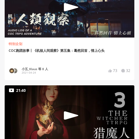
特别企划
COC跑团故事丨《机核人间观察》第五集：蓦然回首，情上心头
小五_Klaus 等 8 人
73
32
2021-04-24
21:40