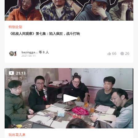
特别企划
《机核人间观察》第七集：陷入疯狂，战斗打响
bazingga... 等 8 人
66
26
2021-06-11
21:13
玩出花儿来