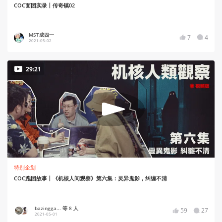
COC面团实录丨传奇镇02
MST成四一
7
4
2021-05-02
29:21
特别企划
COC跑团故事丨《机核人间观察》第六集：灵异鬼影，纠缠不清
bazingga... 等 8 人
59
27
2021-05-01