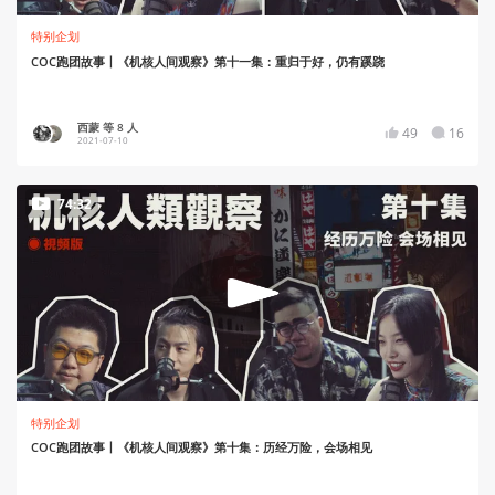
特别企划
COC跑团故事丨《机核人间观察》第十一集：重归于好，仍有蹊跷
西蒙 等 8 人
49
16
2021-07-10
74:32
特别企划
COC跑团故事丨《机核人间观察》第十集：历经万险，会场相见