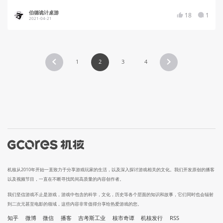
伯德诡计桌游
18
1
2021-04-21
1
2
3
4
机核从2010年开始一直致力于分享游戏玩家的生活，以及深入探讨游戏相关的文化。我们开发原创的播客
以及视频节目，一直在不断寻找民间高质量的内容创作者。
我们坚信游戏不止是游戏，游戏中包含的科学，文化，历史等各个层面的知识和故事，它们同时也会辐射
到二次元甚至电影的领域，这些内容非常值得分享给热爱游戏的您。
知乎
微博
微信
播客
吉考斯工业
核市奇谭
机核发行
RSS