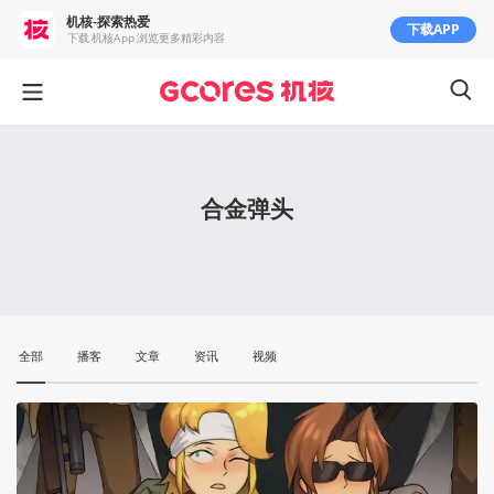
机核-探索热爱
下载APP
下载 机核App 浏览更多精彩内容
合金弹头
全部
播客
文章
资讯
视频