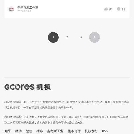
手动存档工作室
91
11
2022-09-20
1
2
3
机核从2010年开始一直致力于分享游戏玩家的生活，以及深入探讨游戏相关的文化。我们开发原创的播客
以及视频节目，一直在不断寻找民间高质量的内容创作者。
我们坚信游戏不止是游戏，游戏中包含的科学，文化，历史等各个层面的知识和故事，它们同时也会辐射
到二次元甚至电影的领域，这些内容非常值得分享给热爱游戏的您。
知乎
微博
微信
播客
吉考斯工业
核市奇谭
机核发行
RSS