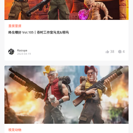
显摆显摆
终生嗜好 Vol.105丨吞时工作室马克&塔玛
Kazuya
38
4
2023-04-19
视觉动物