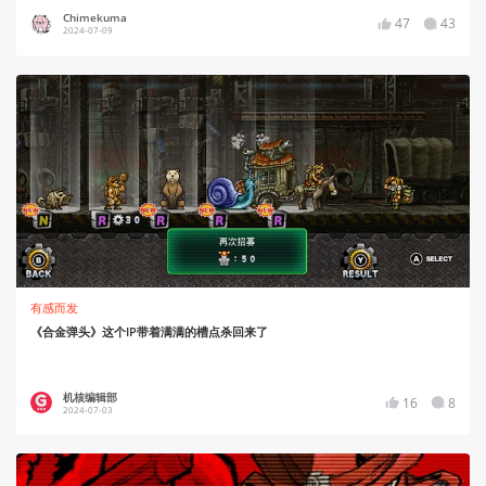
Chimekuma
47
43
2024-07-09
有感而发
《合金弹头》这个IP带着满满的槽点杀回来了
机核编辑部
16
8
2024-07-03