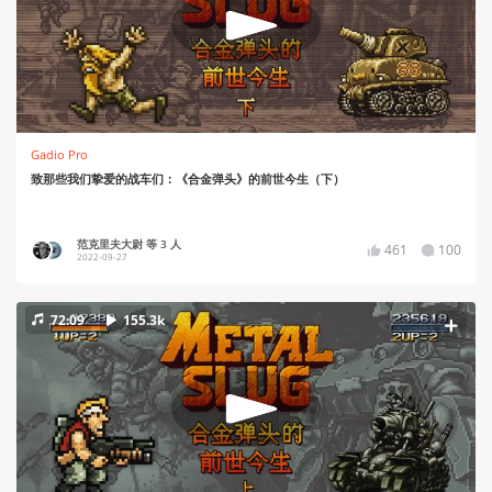
Gadio Pro
致那些我们挚爱的战车们：《合金弹头》的前世今生（下）
范克里夫大尉 等 3 人
461
100
2022-09-27
72:09
155.3k