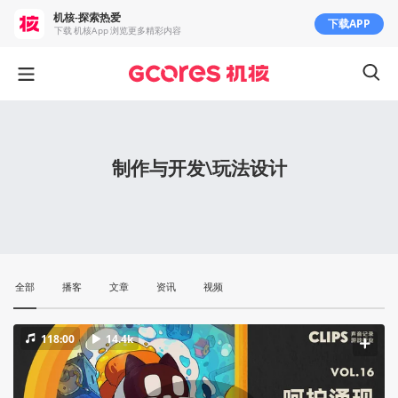
机核-探索热爱
下载APP
下载 机核App 浏览更多精彩内容
制作与开发\玩法设计
全部
播客
文章
资讯
视频
118:00
14.4k