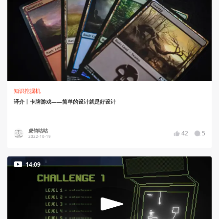
知识挖掘机
译介丨卡牌游戏——简单的设计就是好设计
虎鸽咕咕
42
5
2022-10-19
14:09