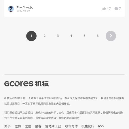
Zhu Cong沢
17
7
2022-08-09
1
2
3
4
5
6
机核从2010年开始一直致力于分享游戏玩家的生活，以及深入探讨游戏相关的文化。我们开发原创的播客
以及视频节目，一直在不断寻找民间高质量的内容创作者。
我们坚信游戏不止是游戏，游戏中包含的科学，文化，历史等各个层面的知识和故事，它们同时也会辐射
到二次元甚至电影的领域，这些内容非常值得分享给热爱游戏的您。
知乎
微博
微信
播客
吉考斯工业
核市奇谭
机核发行
RSS