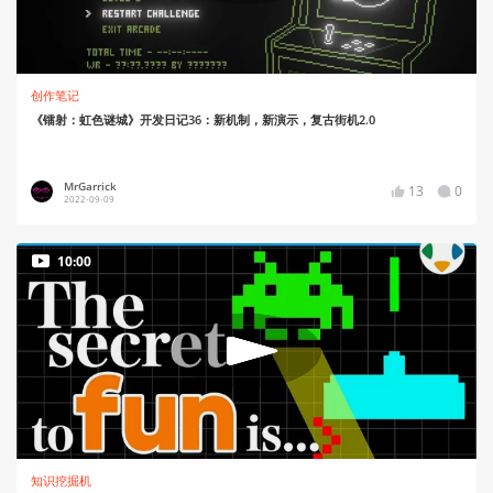
创作笔记
《镭射：虹色谜城》开发日记36：新机制，新演示，复古街机2.0
MrGarrick
13
0
2022-09-09
10:00
知识挖掘机