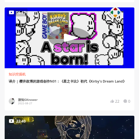
05:17
知识挖掘机
译介 | 樱井政博的游戏创作N01：《星之卡比》初代《Kirby's Dream Land》
游知GKnower
22
0
2022-08-27
22:40