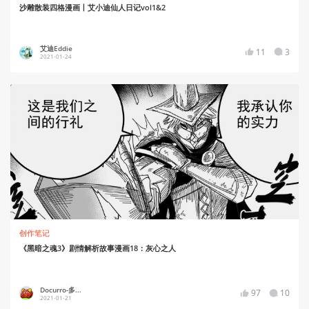
沙雕散装四格漫画丨艾小迪仙人日记vol1&2
艾迪Eddie
11
3
2021-01-24
创作笔记
《黑暗之魂3》剧情解析故事漫画18：灰心之人
Docurro-多...
97
10
2021-01-21