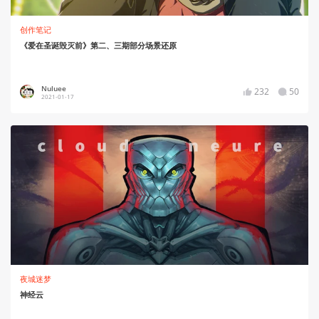
创作笔记
《爱在圣诞毁灭前》第二、三期部分场景还原
Nuluee
232
50
2021-01-17
夜城迷梦
神经云