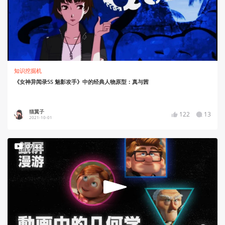
知识挖掘机
《女神异闻录5S 魅影攻手》中的经典人物原型：真与茜
猫翼子
122
13
2021-10-01
07:43