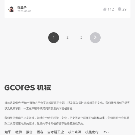
猫翼子
112
29
2021-09-09
1
2
3
机核从2010年开始一直致力于分享游戏玩家的生活，以及深入探讨游戏相关的文化。我们开发原创的播客
以及视频节目，一直在不断寻找民间高质量的内容创作者。
我们坚信游戏不止是游戏，游戏中包含的科学，文化，历史等各个层面的知识和故事，它们同时也会辐射
到二次元甚至电影的领域，这些内容非常值得分享给热爱游戏的您。
知乎
微博
微信
播客
吉考斯工业
核市奇谭
机核发行
RSS