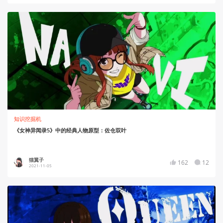
知识挖掘机
《女神异闻录5》中的经典人物原型：佐仓双叶
猫翼子
162
12
2021-11-05