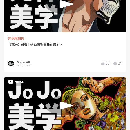
知识挖掘机
《死神》科普丨这动画到底帅在哪！？
BuriedAli...
67
21
2022-12-08
10:56