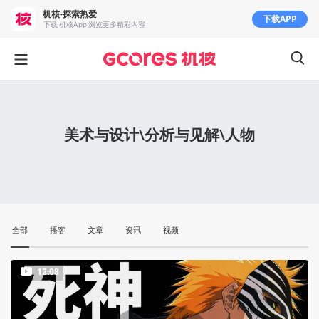
机核-探索热爱
下载APP
下载 机核App 浏览更多精彩内容
美术与设计\分析与见解\人物
全部
播客
文章
资讯
视频
12:08