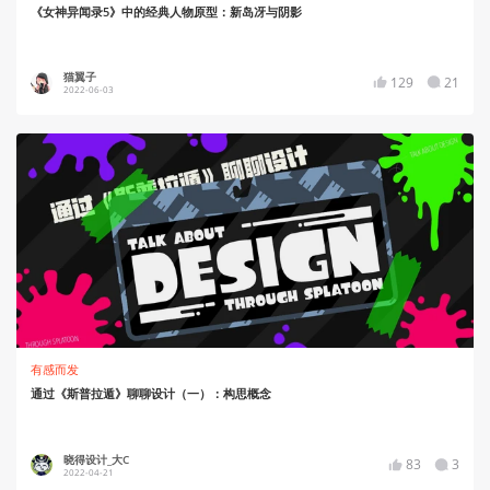
《女神异闻录5》中的经典人物原型：新岛冴与阴影
猫翼子
129
21
2022-06-03
有感而发
通过《斯普拉遁》聊聊设计（一）：构思概念
晓得设计_大C
83
3
2022-04-21