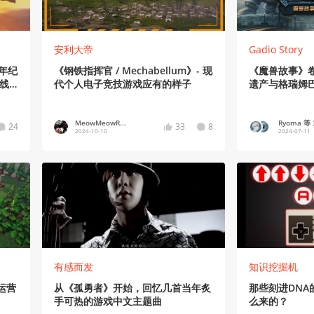
安利大帝
Gadio Story
年纪
《钢铁指挥官 / Mechabellum》- 现
《魔兽故事》
别线
代个人电子竞技游戏应有的样子
遗产与格瑞姆
MeowMeowR...
Ryoma 等 
24
33
8
2024-10-10
2024-07-11
有感而发
知识挖掘机
运营
从《孤勇者》开始，回忆几首当年炙
那些刻进DNA
手可热的游戏中文主题曲
么来的？