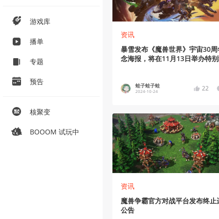
游戏库
资讯
播单
暴雪发布《魔兽世界》宇宙30周
念海报，将在11月13日举办特
专题
上活动
预告
蛙子蛙子蛙
22
2024-10-24
核聚变
BOOOM 试玩中
资讯
魔兽争霸官方对战平台发布终止
公告