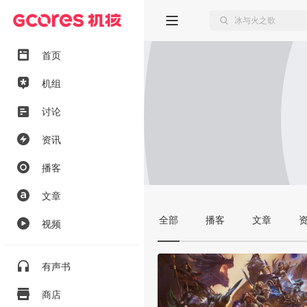
首页
机组
讨论
资讯
播客
文章
全部
播客
文章
视频
有声书
商店