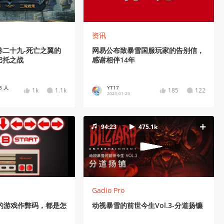
资讯
卷二十九-死亡之翼的
网易公布致暴雪国服玩家的告别信，
巴托之战
感谢相伴14年
3 人
YT17
1k
1.1k
185
122
2023-01-23
94:23
475.1k
Gadio Pro
的游戏作弊码，都是怎
动视暴雪的前世今生Vol.3-分道扬镳