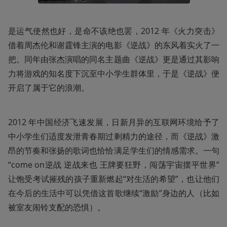
是运气使然也好，是命不该绝也罢，2012 年《火力突击》
借着周杰伦和谢霆锋主演的电影《逆战》的东风着实火了一
把。同年由张杰演唱的同名主题曲《逆战》更是通过其影响
力将游戏的知名度下沉至中小学生群体里，于是《逆战》便
开启了属于它的浪潮。
2012 年中国经济飞速发展，日新月异的互联网环境给予了
中小学生们适度发泄青春期过剩精力的途径，而《逆战》激
昂的节奏和张扬的歌词也恰恰满足学生们的情感需求。一句
“come on逆战 逆战来也 王牌要狂野，闯荡宇宙摆平世界”
让饱受考试摧残的孩子重新燃起“对生活的希望”，也让他们
在今后的生活中可以凭借这首歌继续“激励”身边的人（比如
被室友闹铃支配的恐惧）。