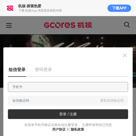
机核-探索热爱
下载APP
下载 机核App 浏览更多精彩内容
短信登录
密码登录
有感而发
获取短信验证码
从《孤勇者》开始，回忆几首当年炙手可热
登录 / 注册
的游戏中文主题曲
未登录手机号验证后将自动注册登录， 注册即表明你已同意
用户协议
和
隐私政策
除了《孤勇者》以外，还有哪些火出圈的游戏主题曲