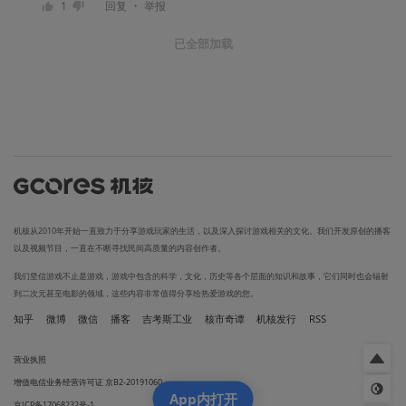
・
1
回复
举报
已全部加载
机核从2010年开始一直致力于分享游戏玩家的生活，以及深入探讨游戏相关的文化。我们开发原创的播客
以及视频节目，一直在不断寻找民间高质量的内容创作者。
我们坚信游戏不止是游戏，游戏中包含的科学，文化，历史等各个层面的知识和故事，它们同时也会辐射
到二次元甚至电影的领域，这些内容非常值得分享给热爱游戏的您。
知乎
微博
微信
播客
吉考斯工业
核市奇谭
机核发行
RSS
营业执照
增值电信业务经营许可证 京B2-20191060
App内打开
京ICP备17068232号-1