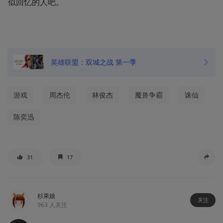
似回忆的人吧。
英雄联盟：双城之战 第一季
游戏
周杰伦
林俊杰
魔兽争霸
诛仙
陈奕迅
31
17
杉果娘
关注
963
人关注