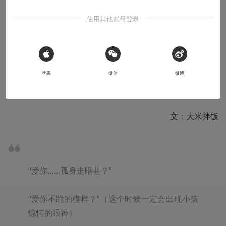
使用其他账号登录
2022-07-01
杉果娘
本文系用户投稿，不代表机核网观点
 Sign in with Apple
苹果
微信
微博
收听本文
11:06
文：大米拌饭
“爱你……孤身走暗巷？”

“爱你不跪的模样？”（这个时候一定会出现小孩
惊愕的眼神）
