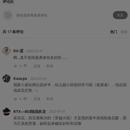
评论区
发送
共
17
条
评论
热门
最新
RX-蛋
・
2022-07-01
啊…真不觉得孤勇者有多好听……
・
9
回复
举报
Kazuya
・
2022-07-01
我家小朋友两位四岁半，幼儿园小班组织学习唱《孤勇者》，现在唱
地滚瓜烂熟：）
・
4
回复
举报
RTX—853陆战狄龙
・
2022-07-01
老实说，其实龚格尔的《穿越火线》才是我的童年游戏歌曲启蒙，因
为它虽然普通，缺听起来确实好听和洗脑