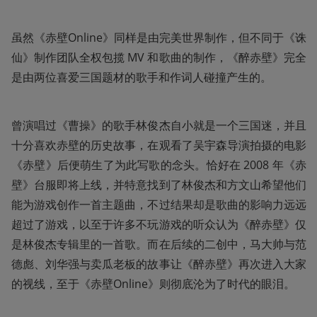
虽然《赤壁Online》同样是由完美世界制作，但不同于《诛
仙》制作团队全权包揽 MV 和歌曲的制作，《醉赤壁》完全
是由两位喜爱三国题材的歌手和作词人碰撞产生的。
曾演唱过《曹操》的歌手林俊杰自小就是一个三国迷，并且
十分喜欢赤壁的历史故事，在观看了吴宇森导演拍摄的电影
《赤壁》后便萌生了为此写歌的念头。恰好在 2008 年《赤
壁》台服即将上线，并特意找到了林俊杰和方文山希望他们
能为游戏创作一首主题曲，不过结果却是歌曲的影响力远远
超过了游戏，以至于许多不玩游戏的听众认为《醉赤壁》仅
是林俊杰专辑里的一首歌。而在后续的二创中，马大帅与范
德彪、刘华强与卖瓜老板的故事让《醉赤壁》再次进入大家
的视线，至于《赤壁Online》则彻底沦为了时代的眼泪。