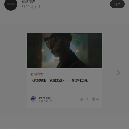
有感而发
订阅
5109
人关注
有感而发
有感而发
《英雄联盟：双城之战》——希尔科之死
唱唱反调：
战》
Paradox丶
pandor
27
4
2022-12-20
2022-11