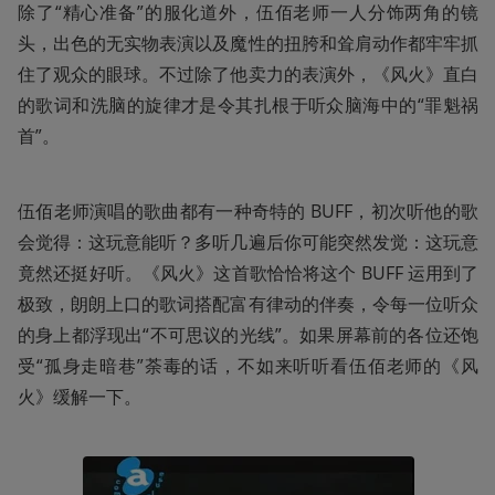
除了“精心准备”的服化道外，伍佰老师一人分饰两角的镜
头，出色的无实物表演以及魔性的扭胯和耸肩动作都牢牢抓
住了观众的眼球。不过除了他卖力的表演外，《风火》直白
的歌词和洗脑的旋律才是令其扎根于听众脑海中的“罪魁祸
首”。
伍佰老师演唱的歌曲都有一种奇特的 BUFF，初次听他的歌
会觉得：这玩意能听？多听几遍后你可能突然发觉：这玩意
竟然还挺好听。《风火》这首歌恰恰将这个 BUFF 运用到了
极致，朗朗上口的歌词搭配富有律动的伴奏，令每一位听众
的身上都浮现出“不可思议的光线”。如果屏幕前的各位还饱
受“孤身走暗巷”荼毒的话，不如来听听看伍佰老师的《风
火》缓解一下。