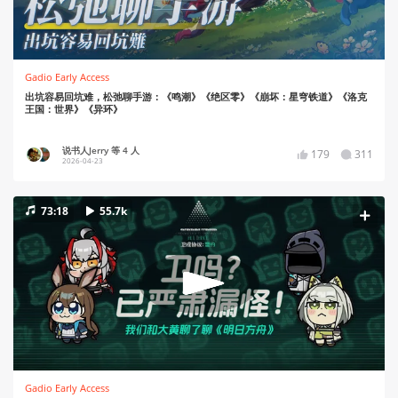
Gadio Early Access
出坑容易回坑难，松弛聊手游：《鸣潮》《绝区零》《崩坏：星穹铁道》《洛克
王国：世界》《异环》
说书人Jerry 等 4 人
179
311
2026-04-23
73:18
55.7k
Gadio Early Access