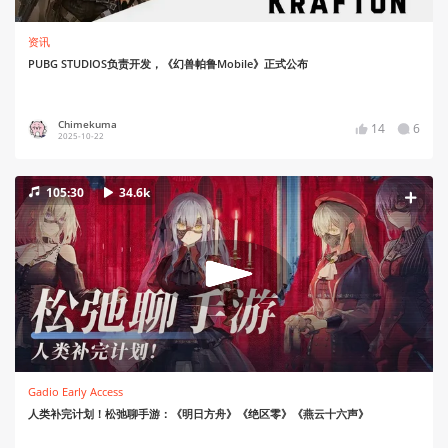
资讯
PUBG STUDIOS负责开发，《幻兽帕鲁Mobile》正式公布
Chimekuma
14
6
2025-10-22
105:30
34.6k
Gadio Early Access
人类补完计划！松弛聊手游：《明日方舟》《绝区零》《燕云十六声》