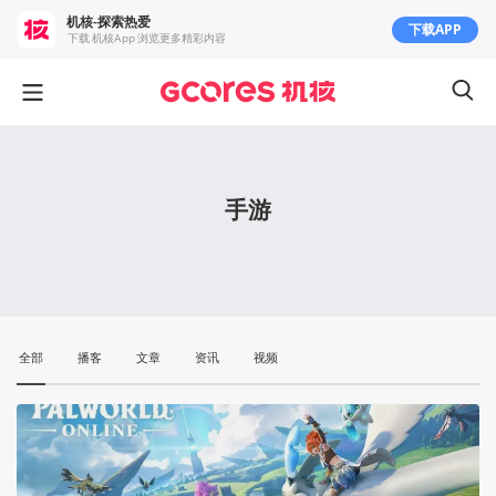
机核-探索热爱
下载APP
下载 机核App 浏览更多精彩内容
手游
全部
播客
文章
资讯
视频