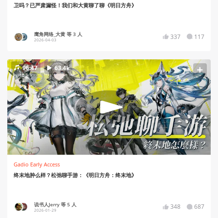
卫吗？已严肃漏怪！我们和大黄聊了聊《明日方舟》
鹰角网络_大黄 等 3 人
337
117
2026-04-03
96:47
63.4k
Gadio Early Access
终末地肿么样？松弛聊手游：《明日方舟：终末地》
说书人Jerry 等 5 人
348
687
2026-01-29