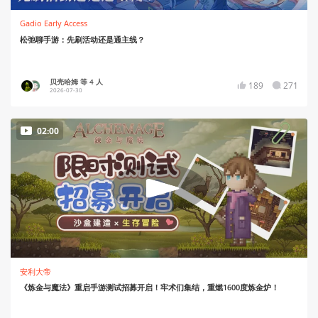
Gadio Early Access
松弛聊手游：先刷活动还是通主线？
贝壳哈姆 等 4 人
189
271
2026-07-30
02:00
安利大帝
《炼金与魔法》重启手游测试招募开启！牢术们集结，重燃1600度炼金炉！