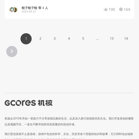
蛙子蛙子蛙 等 4 人
190
169
2025-09-22
1
2
3
4
5
...
13
14
机核从2010年开始一直致力于分享游戏玩家的生活，以及深入探讨游戏相关的文化。我们开发原创的播客
以及视频节目，一直在不断寻找民间高质量的内容创作者。
我们坚信游戏不止是游戏，游戏中包含的科学，文化，历史等各个层面的知识和故事，它们同时也会辐射