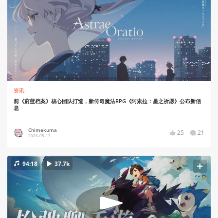
资讯
前《蔚蓝档案》核心团队打造，新传奇魔法RPG《阿索拉：星之祈愿》公布新信
息
Chimekuma
25
21
2026-05-13
94:18
37.7k