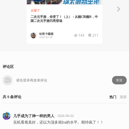
太屎了
有感而发
二次元手游，你变了！（上）：从舰C到舰R，中
手游真的需要
国二次元手游闪亮登场
斯卡契约》
哈斯卡蘸酱
v翼
143
211
2020-02-28
2020-02
评论区
发送
共
9
条
评论
热门
最新
几乎成为了神一样的男人
・
2026-06-02
实机看着真好，还以为顶多就ba的水平。期待疯了！！