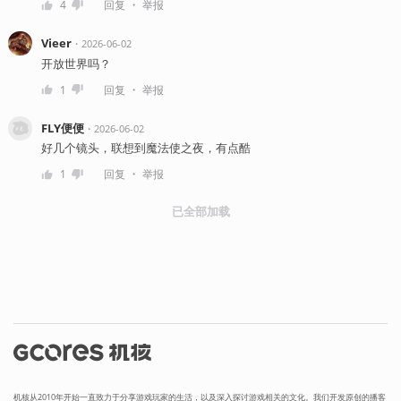
・
4
回复
举报
Vieer
・
2026-06-02
开放世界吗？
・
1
回复
举报
FLY便便
・
2026-06-02
好几个镜头，联想到魔法使之夜，有点酷
・
1
回复
举报
已全部加载
机核从2010年开始一直致力于分享游戏玩家的生活，以及深入探讨游戏相关的文化。我们开发原创的播客