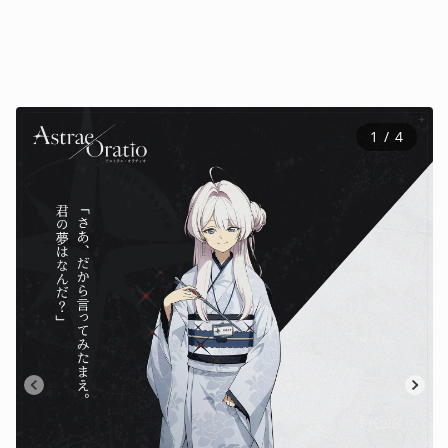
1
 / 
4