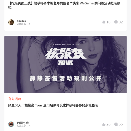
【报名页面上线】想获得铃木裕老师的签名？快来 WeGame 的问答活动抢名额
吧
xzzzzb
10
32
2018-12-11
官方活动
限量50人！核聚变 Tour 厦门站你可以这样获得静静的亲笔签名
西园弓虎
26
56
2018-12-10