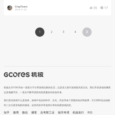
CrapTears
35
17
2018-11-22
1
2
3
4
机核从2010年开始一直致力于分享游戏玩家的生活，以及深入探讨游戏相关的文化。我们开发原创的播客
以及视频节目，一直在不断寻找民间高质量的内容创作者。
我们坚信游戏不止是游戏，游戏中包含的科学，文化，历史等各个层面的知识和故事，它们同时也会辐射
到二次元甚至电影的领域，这些内容非常值得分享给热爱游戏的您。
知乎
微博
微信
播客
吉考斯工业
核市奇谭
机核发行
RSS