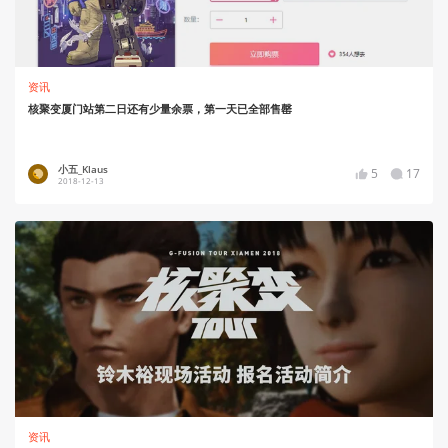
资讯
核聚变厦门站第二日还有少量余票，第一天已全部售罄
小五_Klaus
5
17
2018-12-13
资讯