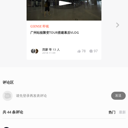
GSENSE 即视
有感而发
广州站核聚变TOUR搭建幕后VLOG
2018核聚
西蒙 等 13 人
王不东吾O
78
97
2018-11-09
2018-12
评论区
发送
共
44
条
评论
热门
最新