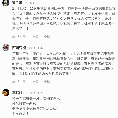
道胜邪
・
2018-11-22
2：11到2：25这里我反复拖回去看，特别是一群统一白衣志愿者站在
台下听讲东西，然后一群人慢慢往前走，有老有少，金发小姐姐，回
头望的小哥，特别有感觉，特别令人感动，你说又苦又累的，还没
钱，图啥呢？还是因为喜欢吧，这视频太棒了，机核牛逼！志愿者牛
逼疯了！！
・
19
回复
举报
西园弓虎
・
2018-11-22
广州明年见，厦门过几天见…在机核，天天见！每年核聚变结束都等
着回顾视频，每次看完回顾视频都是心中五味杂陈。有完成一场聚会
的开心，有对没有做好没有实现的活动的遗憾，有对志愿者的感激，
有对来玩的朋友们的感谢，有对支持着机核的朋友们的感动…谢谢大
家…也谢谢id陌生的两位后期幕后英雄！
・
15
回复
举报
李献计。
・
2018-11-22
终于在志愿者一堆里看到了自己，
虽然只有一两秒，
但毕竟是小光钦点C位😂😂😂
下次再见！