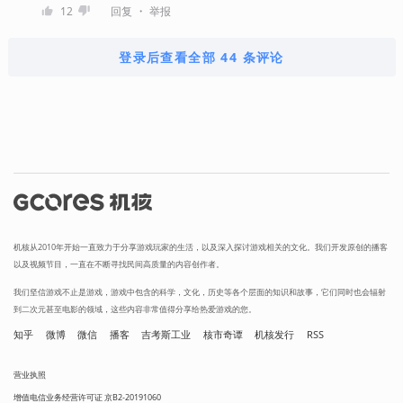
・
12
回复
举报
登录后查看全部 44 条评论
机核从2010年开始一直致力于分享游戏玩家的生活，以及深入探讨游戏相关的文化。我们开发原创的播客
以及视频节目，一直在不断寻找民间高质量的内容创作者。
我们坚信游戏不止是游戏，游戏中包含的科学，文化，历史等各个层面的知识和故事，它们同时也会辐射
到二次元甚至电影的领域，这些内容非常值得分享给热爱游戏的您。
知乎
微博
微信
播客
吉考斯工业
核市奇谭
机核发行
RSS
营业执照
增值电信业务经营许可证 京B2-20191060