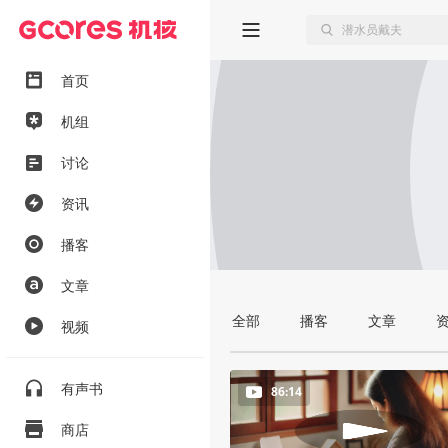
首页
机组
讨论
资讯
播客
文章
全部
播客
文章
视频
有声书
86:14
商店