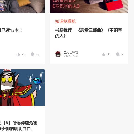
知识挖掘机
已读13本！
书籍推荐丨《恶童三部曲》《不识字
的人》
Zoe大宇宙
70
27
31
5
2022-07-26
王【8】信谣传谣危害
被安排的明明白白！